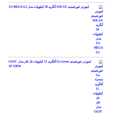
اینورتر خورشیدی SOLAX آنگرید 50 کیلووات مدل X3-MEGA G2
اینورتر خورشیدی Go Green آفگرید 12 کیلووات تک فاز مدل GGIV-
1P-12KW