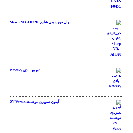
نمره
5.00
از 5
پنل خورشیدی شارپ Sharp ND-AH320
نمره
4.50
از 5
توربین بادی Newsky
نمره
4.00
از
آیفون تصویری هوشمند 2N Vereso
5