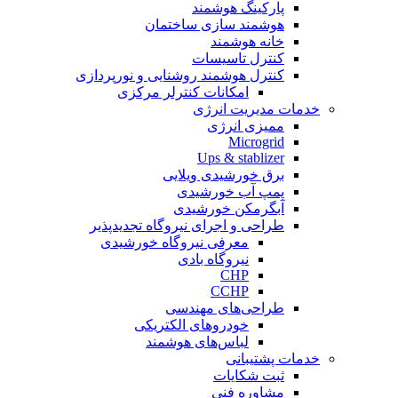
پارکینگ هوشمند
هوشمند سازی ساختمان
خانه هوشمند
کنترل تاسیسات
کنترل هوشمند روشنایی و نورپردازی
امکانات کنترلر مرکزی
خدمات مدیریت انرژی
ممیزی انرژی
Microgrid
Ups & stablizer
برق خورشیدی ویلایی
پمپ آب خورشیدی
آبگرمکن خورشیدی
طراحی و اجرای نیروگاه تجدیدپذیر
معرفی نیروگاه خورشیدی
نیروگاه بادی
CHP
CCHP
طراحی‌های مهندسی
خودروهای الکتریکی
لباس‌های هوشمند
خدمات پشتیبانی
ثبت شکایات
مشاوره فنی