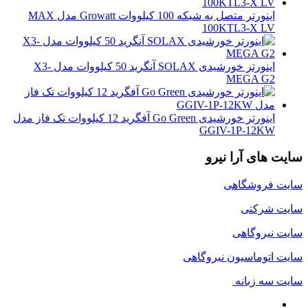
اینورتر متصل به شبکه 100 کیلووات Growatt مدل MAX
100KTL3-X LV
اینورتر خورشیدی SOLAX آنگرید 50 کیلووات مدل X3-
MEGA G2
اینورتر خورشیدی Go Green آفگرید 12 کیلووات تک فاز مدل
GGIV-1P-12KW
سایت های آرا نیرو
سایت فروشگاهی
سایت شرکتی
سایت نیروگاهی
سایت اتوماسیون نیروگاهی
سایت سه زبانه