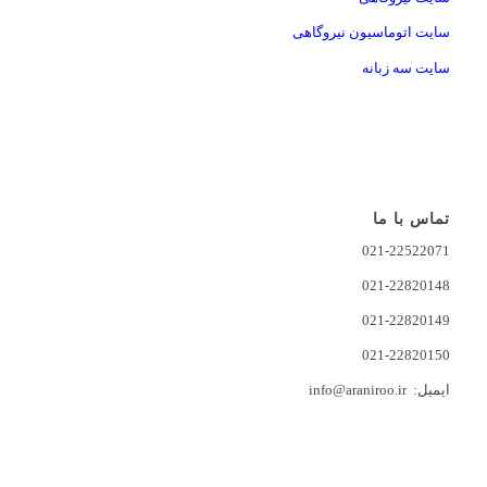
سایت اتوماسیون نیروگاهی
سایت سه زبانه
تماس با ما
021-22522071
021-22820148
021-22820149
021-22820150
ایمیل: info@araniroo.ir