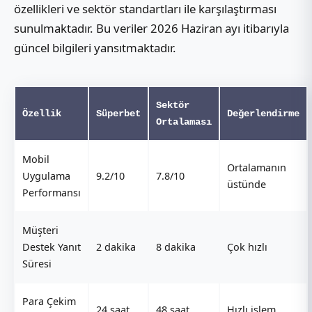
özellikleri ve sektör standartları ile karşılaştırması
sunulmaktadır. Bu veriler 2026 Haziran ayı itibarıyla
güncel bilgileri yansıtmaktadır.
Sektör
Özellik
Süperbet
Değerlendirme
Ortalaması
Mobil
Ortalamanın
Uygulama
9.2/10
7.8/10
üstünde
Performansı
Müşteri
Destek Yanıt
2 dakika
8 dakika
Çok hızlı
Süresi
Para Çekim
24 saat
48 saat
Hızlı işlem