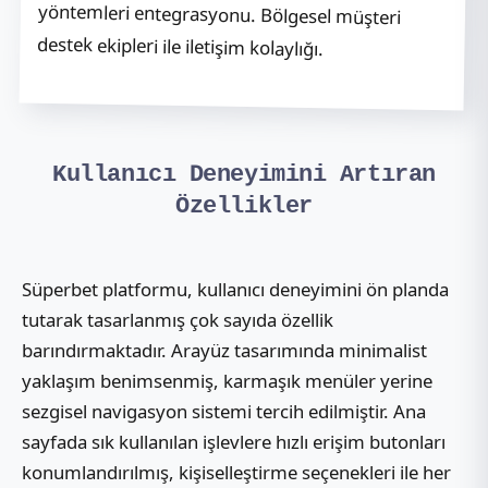
destek ekipleri ile iletişim kolaylığı.
Kullanıcı Deneyimini Artıran
Özellikler
Süperbet platformu, kullanıcı deneyimini ön planda
tutarak tasarlanmış çok sayıda özellik
barındırmaktadır. Arayüz tasarımında minimalist
yaklaşım benimsenmiş, karmaşık menüler yerine
sezgisel navigasyon sistemi tercih edilmiştir. Ana
sayfada sık kullanılan işlevlere hızlı erişim butonları
konumlandırılmış, kişiselleştirme seçenekleri ile her