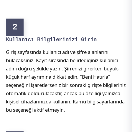
2
Kullanıcı Bilgilerinizi Girin
Giriş sayfasında kullanıcı adı ve şifre alanlarını
bulacaksınız. Kayıt sırasında belirlediğiniz kullanıcı
adını doğru şekilde yazın. Şifrenizi girerken büyük-
küçük harf ayrımına dikkat edin. "Beni Hatırla"
seçeneğini işaretlerseniz bir sonraki girişte bilgileriniz
otomatik doldurulacaktır, ancak bu özelliği yalnızca
kişisel cihazlarınızda kullanın. Kamu bilgisayarlarında
bu seçeneği aktif etmeyin.