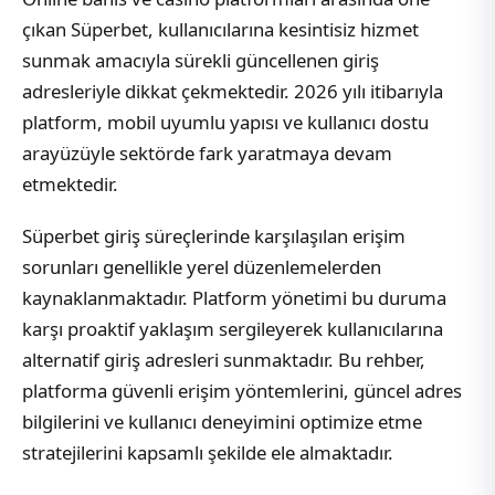
çıkan Süperbet, kullanıcılarına kesintisiz hizmet
sunmak amacıyla sürekli güncellenen giriş
adresleriyle dikkat çekmektedir. 2026 yılı itibarıyla
platform, mobil uyumlu yapısı ve kullanıcı dostu
arayüzüyle sektörde fark yaratmaya devam
etmektedir.
Süperbet giriş süreçlerinde karşılaşılan erişim
sorunları genellikle yerel düzenlemelerden
kaynaklanmaktadır. Platform yönetimi bu duruma
karşı proaktif yaklaşım sergileyerek kullanıcılarına
alternatif giriş adresleri sunmaktadır. Bu rehber,
platforma güvenli erişim yöntemlerini, güncel adres
bilgilerini ve kullanıcı deneyimini optimize etme
stratejilerini kapsamlı şekilde ele almaktadır.