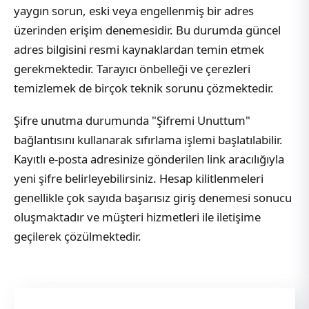
yaygın sorun, eski veya engellenmiş bir adres
üzerinden erişim denemesidir. Bu durumda güncel
adres bilgisini resmi kaynaklardan temin etmek
gerekmektedir. Tarayıcı önbelleği ve çerezleri
temizlemek de birçok teknik sorunu çözmektedir.
Şifre unutma durumunda "Şifremi Unuttum"
bağlantısını kullanarak sıfırlama işlemi başlatılabilir.
Kayıtlı e-posta adresinize gönderilen link aracılığıyla
yeni şifre belirleyebilirsiniz. Hesap kilitlenmeleri
genellikle çok sayıda başarısız giriş denemesi sonucu
oluşmaktadır ve müşteri hizmetleri ile iletişime
geçilerek çözülmektedir.