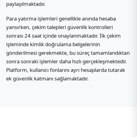
paylaşılmaktadır.
Para yatırma işlemleri genellikle anında hesaba
yansırken, çekim talepleri güvenlik kontrolleri
sonrası 24 saat içinde onaylanmaktadır. İlk çekim
işleminde kimlik doğrulama belgelerinin
gönderilmesi gerekmekte, bu süreç tamamlandıktan
sonra sonraki işlemler daha hızlı gerçekleşmektedir.
Platform, kullanıcı fonlarını ayrı hesaplarda tutarak
ek güvenlik katmanı sağlamaktadır.