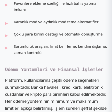
Favorilere ekleme özelliği ile hızlı bahis yapma
imkanı
Karanlık mod ve aydınlık mod tema alternatifleri
Çoklu para birimi desteği ve otomatik dönüştürme
Sorumluluk araçları: limit belirleme, kendini dışlama,
zaman kontrolü
Ödeme Yöntemleri ve Finansal İşlemler
Platform, kullanıcılarına çeşitli ödeme seçenekleri
sunmaktadır. Banka havalesi, kredi kartı, elektronik
cüzdanlar ve kripto para birimleri kabul edilmektedir.
Her ödeme yönteminin minimum ve maksimum
limitleri açıkça belirtilmiş, işlem süreleri şeffaf şekilde