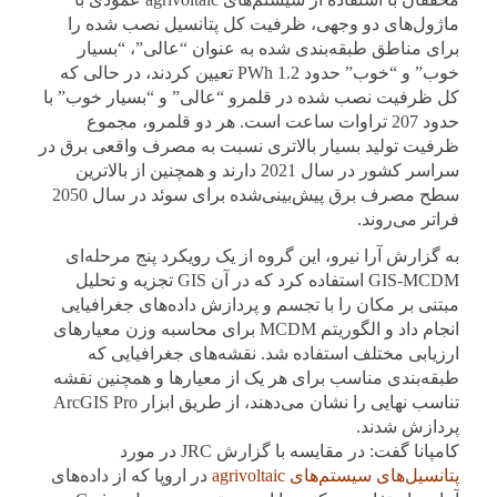
ماژول‌های دو وجهی، ظرفیت کل پتانسیل نصب شده را
برای مناطق طبقه‌بندی شده به عنوان “عالی”، “بسیار
خوب” و “خوب” حدود 1.2 PWh تعیین کردند، در حالی که
کل ظرفیت نصب شده در قلمرو “عالی” و “بسیار خوب” با
حدود 207 تراوات ساعت است. هر دو قلمرو، مجموع
ظرفیت تولید بسیار بالاتری نسبت به مصرف واقعی برق در
سراسر کشور در سال 2021 دارند و همچنین از بالاترین
سطح مصرف برق پیش‌بینی‌شده برای سوئد در سال 2050
فراتر می‌روند.
به گزارش آرا نیرو، این گروه از یک رویکرد پنج مرحله‌ای
GIS-MCDM استفاده کرد که در آن GIS تجزیه و تحلیل
مبتنی بر مکان را با تجسم و پردازش داده‌های جغرافیایی
انجام داد و الگوریتم MCDM برای محاسبه وزن معیارهای
ارزیابی مختلف استفاده شد. نقشه‌های جغرافیایی که
طبقه‌بندی مناسب برای هر یک از معیارها و همچنین نقشه
تناسب نهایی را نشان می‌دهند، از طریق ابزار ArcGIS Pro
پردازش شدند.
کامپانا گفت: در مقایسه با گزارش JRC در مورد
پتانسیل‌های سیستم‌های agrivoltaic
در اروپا که از داده‌های