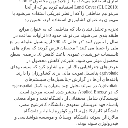
آماری استفاده می‌کند، ما از جدیدترین محصول Corine
Land Cover (CLC2018) استفاده کرده‌ایم که از آنجا
می‌توانیم مناطقی را که از نظر فیزیکی استفاده می‌شود یا
می‌توان به عنوان کشاورزی استفاده کرد، تخمین زد.
تجزیه و تحلیل نشان داد که مناطقی که به عنوان مراتع
طبقه بندی می شوند می توانند حدود 80 تراوات ساعت در
سال را تأمین کنند “در حالی که 90٪ از پتانسیل علوفه مراتع
ملی را حفظ می کنند.” محققان فرض کردند که سازه های
تاسیسات خورشیدی عمودی باعث کاهش 10 درصدی سطح
محصول موثر می شود. علیرغم کاهش محصول در
عرض‌های جغرافیایی بالا، این تیم اشاره کرد که سیستم‌های
agrivoltaic پتانسیل تقویت مالی برای کشاورزان را دارند.
یافته‌های آن‌ها در گزارش «پتانسیل‌های سیستم‌های
Agrivoltaic در سوئد: تحلیل چند معیاره به کمک geospatial»
که در Applied Energy منتشر شده است، موجود است.
نویسندگان شامل محققانی از دانشگاه نفت و مواد معدنی
پادشاه فهد عربستان سعودی، دانشگاه کافرشیخ مصر،
دانشگاه کاتولیکا دل ساکرو کوئوره ایتالیا، و دانشگاه
مالاردالن سوئد، دانشگاه اوپسالا، و موسسه هواشناسی و
هیدرولوژی سوئد بودند.