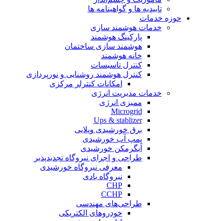
تاییدیه ها و گواهینامه ها
حوزه خدمات
خدمات هوشمند سازی
پارکینگ هوشمند
هوشمند سازی ساختمان
خانه هوشمند
کنترل تاسیسات
کنترل هوشمند روشنایی و نورپردازی
امکانات کنترلر مرکزی
خدمات مدیریت انرژی
ممیزی انرژی
Microgrid
Ups & stablizer
برق خورشیدی ویلایی
پمپ آب خورشیدی
آبگرمکن خورشیدی
طراحی و اجرای نیروگاه تجدیدپذیر
معرفی نیروگاه خورشیدی
نیروگاه بادی
CHP
CCHP
طراحی‌های مهندسی
خودروهای الکتریکی