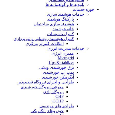
تاییدیه ها و گواهینامه ها
حوزه خدمات
خدمات هوشمند سازی
پارکینگ هوشمند
هوشمند سازی ساختمان
خانه هوشمند
کنترل تاسیسات
کنترل هوشمند روشنایی و نورپردازی
امکانات کنترلر مرکزی
خدمات مدیریت انرژی
ممیزی انرژی
Microgrid
Ups & stablizer
برق خورشیدی ویلایی
پمپ آب خورشیدی
آبگرمکن خورشیدی
طراحی و اجرای نیروگاه تجدیدپذیر
معرفی نیروگاه خورشیدی
نیروگاه بادی
CHP
CCHP
طراحی‌های مهندسی
خودروهای الکتریکی