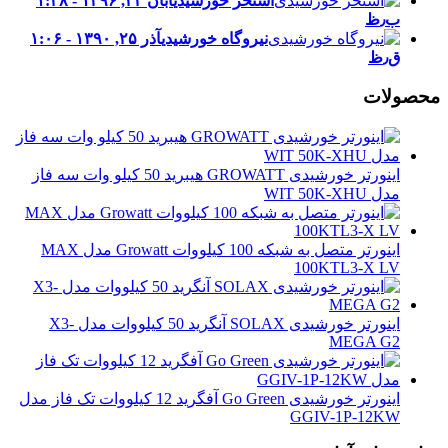
استخر خورشیدی
آبان ۲۲, ۱۳۹۶ - ۱:۲۸
ب٫ظ
نیروگاه خورشیدی
آذر ۲۵, ۱۳۹۰ - ۱:۰۶
ق٫ظ
محصولات
اینورتر خورشیدی GROWATT هیبرید 50 کیلو وات سه فاز
مدل WIT 50K-XHU
اینورتر متصل به شبکه 100 کیلووات Growatt مدل MAX
100KTL3-X LV
اینورتر خورشیدی SOLAX آنگرید 50 کیلووات مدل X3-
MEGA G2
اینورتر خورشیدی Go Green آفگرید 12 کیلووات تک فاز مدل
GGIV-1P-12KW