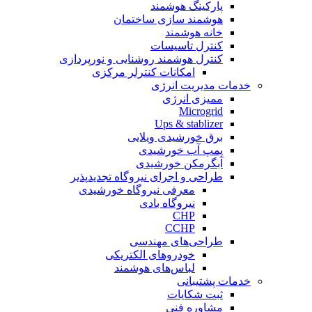
پارکینگ هوشمند
هوشمند سازی ساختمان
خانه هوشمند
کنترل تاسیسات
کنترل هوشمند روشنایی و نورپردازی
امکانات کنترلر مرکزی
خدمات مدیریت انرژی
ممیزی انرژی
Microgrid
Ups & stablizer
برق خورشیدی ویلایی
پمپ آب خورشیدی
آبگرمکن خورشیدی
طراحی و اجرای نیروگاه تجدیدپذیر
معرفی نیروگاه خورشیدی
نیروگاه بادی
CHP
CCHP
طراحی‌های مهندسی
خودروهای الکتریکی
لباس‌های هوشمند
خدمات پشتیبانی
ثبت شکایات
مشاوره فنی