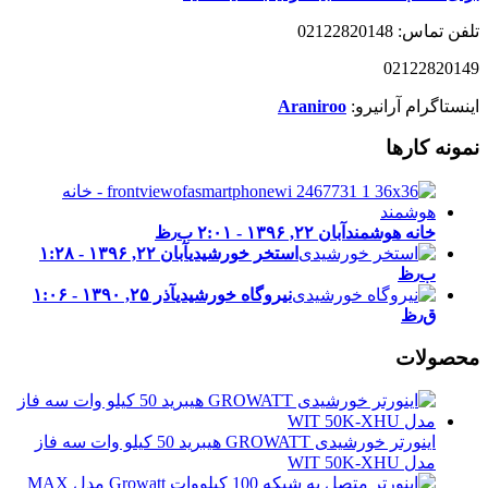
تلفن تماس: 02122820148
02122820149
اینستاگرام آرانیرو:
Araniroo
نمونه کارها
خانه هوشمند
آبان ۲۲, ۱۳۹۶ - ۲:۰۱ ب٫ظ
استخر خورشیدی
آبان ۲۲, ۱۳۹۶ - ۱:۲۸
ب٫ظ
نیروگاه خورشیدی
آذر ۲۵, ۱۳۹۰ - ۱:۰۶
ق٫ظ
محصولات
اینورتر خورشیدی GROWATT هیبرید 50 کیلو وات سه فاز
مدل WIT 50K-XHU