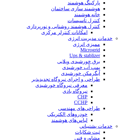
پارکینگ هوشمند
هوشمند سازی ساختمان
خانه هوشمند
کنترل تاسیسات
کنترل هوشمند روشنایی و نورپردازی
امکانات کنترلر مرکزی
خدمات مدیریت انرژی
ممیزی انرژی
Microgrid
Ups & stablizer
برق خورشیدی ویلایی
پمپ آب خورشیدی
آبگرمکن خورشیدی
طراحی و اجرای نیروگاه تجدیدپذیر
معرفی نیروگاه خورشیدی
نیروگاه بادی
CHP
CCHP
طراحی‌های مهندسی
خودروهای الکتریکی
لباس‌های هوشمند
خدمات پشتیبانی
ثبت شکایات
مشاوره فنی