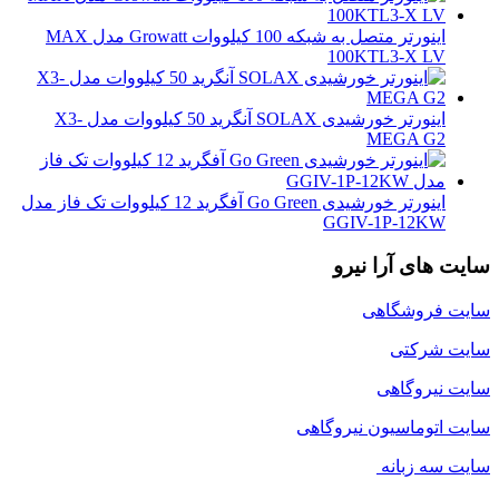
اینورتر متصل به شبکه 100 کیلووات Growatt مدل MAX
100KTL3-X LV
اینورتر خورشیدی SOLAX آنگرید 50 کیلووات مدل X3-
MEGA G2
اینورتر خورشیدی Go Green آفگرید 12 کیلووات تک فاز مدل
GGIV-1P-12KW
سایت های آرا نیرو
سایت فروشگاهی
سایت شرکتی
سایت نیروگاهی
سایت اتوماسیون نیروگاهی
سایت سه زبانه