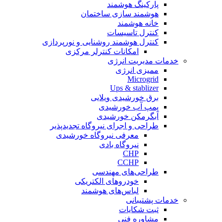
پارکینگ هوشمند
هوشمند سازی ساختمان
خانه هوشمند
کنترل تاسیسات
کنترل هوشمند روشنایی و نورپردازی
امکانات کنترلر مرکزی
خدمات مدیریت انرژی
ممیزی انرژی
Microgrid
Ups & stablizer
برق خورشیدی ویلایی
پمپ آب خورشیدی
آبگرمکن خورشیدی
طراحی و اجرای نیروگاه تجدیدپذیر
معرفی نیروگاه خورشیدی
نیروگاه بادی
CHP
CCHP
طراحی‌های مهندسی
خودروهای الکتریکی
لباس‌های هوشمند
خدمات پشتیبانی
ثبت شکایات
مشاوره فنی