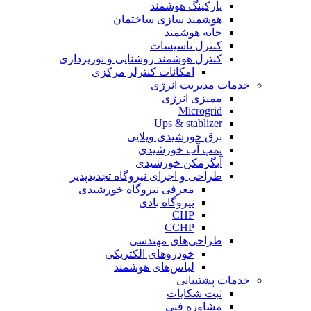
پارکینگ هوشمند
هوشمند سازی ساختمان
خانه هوشمند
کنترل تاسیسات
کنترل هوشمند روشنایی و نورپردازی
امکانات کنترلر مرکزی
خدمات مدیریت انرژی
ممیزی انرژی
Microgrid
Ups & stablizer
برق خورشیدی ویلایی
پمپ آب خورشیدی
آبگرمکن خورشیدی
طراحی و اجرای نیروگاه تجدیدپذیر
معرفی نیروگاه خورشیدی
نیروگاه بادی
CHP
CCHP
طراحی‌های مهندسی
خودروهای الکتریکی
لباس‌های هوشمند
خدمات پشتیبانی
ثبت شکایات
مشاوره فنی