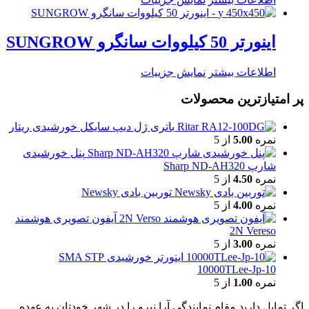
اینورتر 50 کیلووات سانگرو SUNGROW
اطلاعات بیشتر
نمایش جزییات
پر امتیازترین محصولات
باتری ژل دیپ سایکل خورشیدی ریتار
نمره
5.00
از 5
پنل خورشیدی
شارپ Sharp ND-AH320
نمره
4.50
از 5
توربین بادی Newsky
نمره
4.00
از 5
آیفون تصویری هوشمند
2N Vereso
نمره
3.00
از 5
اینورتر خورشیدی SMA STP
10000TLee-Jp-10
نمره
1.00
از 5
اگر تمایل دارید مقام نمایندگی آرا نیرو را در شهر خودتان به عهده