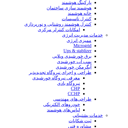
پارکینگ هوشمند
هوشمند سازی ساختمان
خانه هوشمند
کنترل تاسیسات
کنترل هوشمند روشنایی و نورپردازی
امکانات کنترلر مرکزی
خدمات مدیریت انرژی
ممیزی انرژی
Microgrid
Ups & stablizer
برق خورشیدی ویلایی
پمپ آب خورشیدی
آبگرمکن خورشیدی
طراحی و اجرای نیروگاه تجدیدپذیر
معرفی نیروگاه خورشیدی
نیروگاه بادی
CHP
CCHP
طراحی‌های مهندسی
خودروهای الکتریکی
لباس‌های هوشمند
خدمات پشتیبانی
ثبت شکایات
مشاوره فنی