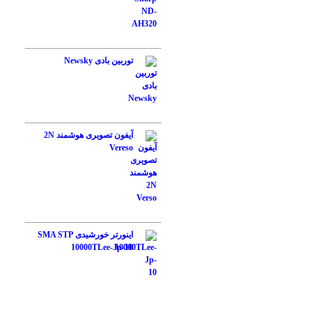
نمره
4.50
از 5
توربین بادی Newsky
نمره
4.00
از
آیفون تصویری هوشمند 2N
5
Vereso
نمره
3.00
اینورتر خورشیدی SMA STP
از 5
10000TLee-Jp-10
نمره
1.00
از