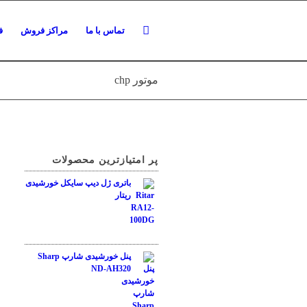
تماس با ما
مراکز فروش
ف
موتور chp
پر امتیازترین محصولات
باتری ژل دیپ سایکل خورشیدی
ریتار
نمره
5.00
از 5
پنل خورشیدی شارپ Sharp
ND-AH320