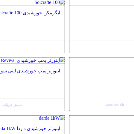
آبگرمکن خورشیدی Solcrafte 100
اینورتر پمپ خورشیدی اپتی سولار -Solar SP 7000 Revival
اطلاعات بیشتر
نمایش جزییات
اینورتر خورشیدی داردا Darda 1kW