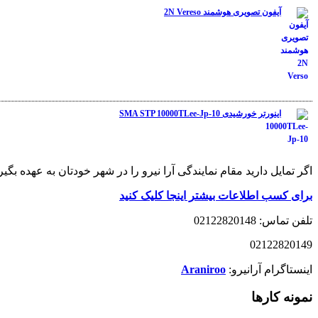
5
آیفون تصویری هوشمند 2N Vereso
نمره
3.00
از 5
اینورتر خورشیدی SMA STP 10000TLee-Jp-10
نمره
1.00
از
5
اگر تمایل دارید مقام نمایندگی آرا نیرو را در شهر خودتان به عهده بگیری
برای کسب اطلاعات بیشتر اینجا کلیک کنید
تلفن تماس: 02122820148
02122820149
اینستاگرام آرانیرو:
Araniroo
نمونه کارها