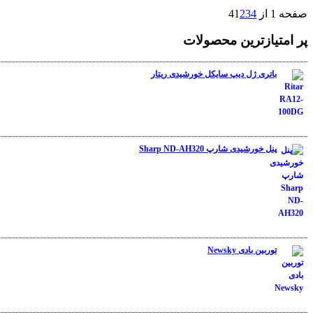
صفحه 1 از 4
4
3
2
1
پر امتیازترین محصولات
باتری ژل دیپ سایکل خورشیدی ریتار
نمره
5.00
از 5
پنل خورشیدی شارپ Sharp ND-AH320
نمره
4.50
از 5
توربین بادی Newsky
نمره
4.00
از