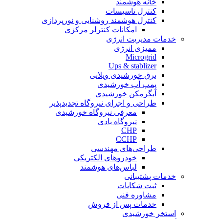
خانه هوشمند
کنترل تاسیسات
کنترل هوشمند روشنایی و نورپردازی
امکانات کنترلر مرکزی
خدمات مدیریت انرژی
ممیزی انرژی
Microgrid
Ups & stablizer
برق خورشیدی ویلایی
پمپ آب خورشیدی
آبگرمکن خورشیدی
طراحی و اجرای نیروگاه تجدیدپذیر
معرفی نیروگاه خورشیدی
نیروگاه بادی
CHP
CCHP
طراحی‌های مهندسی
خودروهای الکتریکی
لباس‌های هوشمند
خدمات پشتیبانی
ثبت شکایات
مشاوره فنی
خدمات پس از فروش
استخر خورشیدی