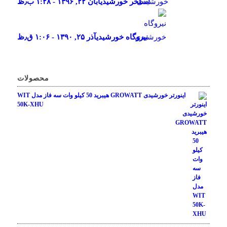
استخر خورشیدی
آبان ۲۲, ۱۳۹۶ - ۱:۲۸ ب٫ظ
نیروگاه خورشیدی
آذر ۲۵, ۱۳۹۰ - ۱:۰۶ ق٫ظ
محصولات
اینورتر خورشیدی GROWATT هیبرید 50 کیلو وات سه فاز مدل WIT
50K-XHU