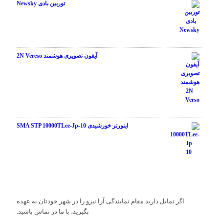
توربین بادی Newsky
نمره
4.00
از
آیفون تصویری هوشمند 2N Vereso
5
نمره
3.00
اینورتر خورشیدی SMA STP 10000TLee-Jp-10
از 5
نمره
1.00
از
5
اگر تمایل دارید مقام نمایندگی آرا نیرو را در شهر خودتان به عهده
بگیرید، با ما در تماس باشید.