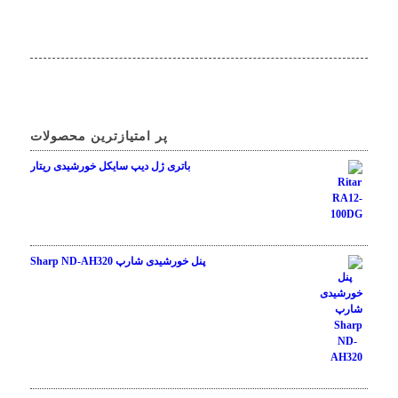
پر امتیازترین محصولات
باتری ژل دیپ سایکل خورشیدی ریتار
نمره
5.00
از 5
پنل خورشیدی شارپ Sharp ND-AH320
نمره
4.50
از 5