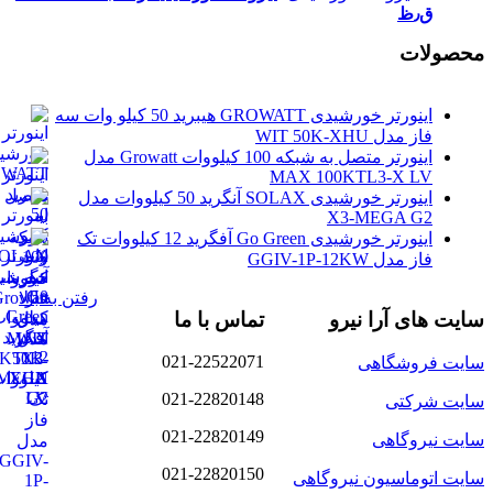
ق٫ظ
ولات
اینورتر خورشیدی GROWATT هیبرید 50 کیلو وات سه
فاز مدل WIT 50K-XHU
اینورتر متصل به شبکه 100 کیلووات Growatt مدل
MAX 100KTL3-X LV
اینورتر خورشیدی SOLAX آنگرید 50 کیلووات مدل
X3-MEGA G2
اینورتر خورشیدی Go Green آفگرید 12 کیلووات تک
فاز مدل GGIV-1P-12KW
رفتن به بالا
 های آرا نیرو
تماس با ما
021-22522071
ت فروشگاهی
021-22820148
ت شرکتی
021-22820149
 نیروگاهی
021-22820150
 اتوماسیون نیروگاهی