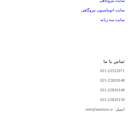
سایت نیروگاهی
سایت اتوماسیون نیروگاهی
سایت سه زبانه
تماس با ما
021-22522071
021-22820148
021-22820149
021-22820150
ایمیل: info@araniroo.ir