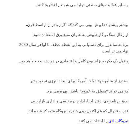
و سایر فعالیت های صنعتی تولید می شوند را تشریح كنند.
بیشتر پیشنهادها پیش بینی می کند که اگر زودتر از اواسط قرن،
از زغال سنگ و گاز طبیعی به عنوان منبع برق استفاده شود.
برنامه ساندرز برای دستیابی به این نقطه عطف تا اواخر سال 2030
تهاجمی تر است
و قول یک دكربونیزاسیون كامل و اقتصادی در دو دهه بعد خواهد بود.
سندرز از منابع خود دولت آمریكا برای ایجاد انرژی تجدید پذیر
كه می تواند “متعلق به عموم” باشد ، بهره می برد.
طبق برنامه وی، دفتر احیا، اداره دره تنسی و اداری بازاریابی
قدرت فدرال كه هم اكنون روی هیدرو نیروگاه متمرکز شده اند،
نیروگاه بادی
را احداث می کنند.