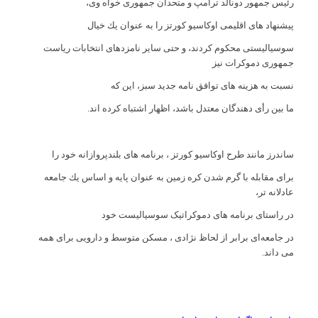
رئیس جمهور دونالد ترامپ و متحدان جمهوری خواه وی،
پیشنهاد های اقلیمی اوكاسیو كورتز را به عنوان یك خیال
سوسیالیستی محكوم كردند، و حتی سایر نامزدهای انتخابات ریاست
جمهوری دموكرات نیز
نسبت به هزینه های توافق نامه جدید سبز، این كه
ما بین رأی دهندگان معتدل باشد، اظهار اشتباه كرده اند.
ساندرز مانند طرح اوكاسیو كورتز ، برنامه های بلندپروازانه خود را
برای مقابله با گرم شدن کره زمین به عنوان پایه و اساس یك جامعه
عادلانه تر،
در راستای برنامه های دموکراتیک سوسیالیست خود
در جامعه‌ای برابر از لحاظ نژادی ، مسکن متوسط و دارویی برای همه
می داند.