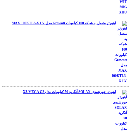
اینورتر متصل به شبکه 100 کیلووات Growatt مدل MAX 100KTL3-X LV
اینورتر خورشیدی SOLAX آنگرید 50 کیلووات مدل X3-MEGA G2