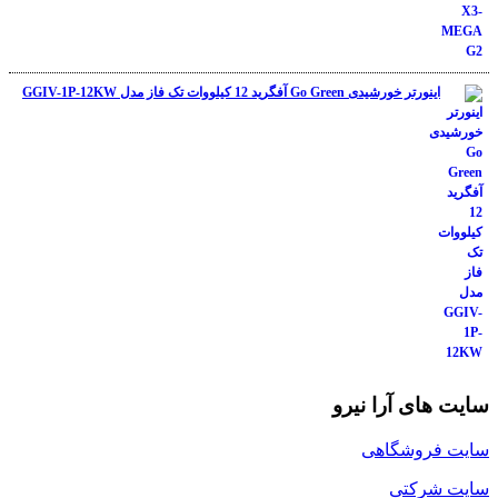
اینورتر خورشیدی Go Green آفگرید 12 کیلووات تک فاز مدل GGIV-1P-12KW
سایت های آرا نیرو
سایت فروشگاهی
سایت شرکتی