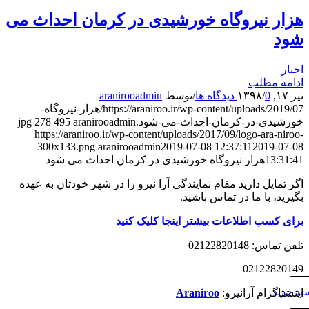
هزار نیروگاه خورشیدی در کرمان احداث می
شود
اخبار
ادامه مطلب
تیر ۱۷, ۱۳۹۸
0 دیدگاه ها
/
/
توسط
aranirooadmin
https://araniroo.ir/wp-content/uploads/2019/07/هزار-نیروگاه-
خورشیدی-در-کرمان-احداث-می-شود.jpg
aranirooadmin
495
278
https://araniroo.ir/wp-content/uploads/2017/09/logo-ara-niroo-
300x133.png
aranirooadmin
2019-07-08 12:37:11
2019-07-08
13:31:41
هزار نیروگاه خورشیدی در کرمان احداث می شود
اگر تمایل دارید مقام نمایندگی آرا نیرو را در شهر خودتان به عهده
بگیرید، با ما در تماس باشید.
برای کسب اطلاعات بیشتر اینجا کلیک کنید
تلفن تماس: 02122820148
02122820149
بد خرید
اینستاگرام آرانیرو:
Araniroo