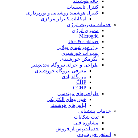
خانه هوشمند
کنترل تاسیسات
کنترل هوشمند روشنایی و نورپردازی
امکانات کنترلر مرکزی
خدمات مدیریت انرژی
ممیزی انرژی
Microgrid
Ups & stablizer
برق خورشیدی ویلایی
پمپ آب خورشیدی
آبگرمکن خورشیدی
طراحی و اجرای نیروگاه تجدیدپذیر
معرفی نیروگاه خورشیدی
نیروگاه بادی
CHP
CCHP
طراحی‌های مهندسی
خودروهای الکتریکی
لباس‌های هوشمند
خدمات پشتیبانی
ثبت شکایات
مشاوره فنی
خدمات پس از فروش
استخر خورشیدی