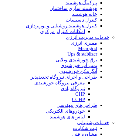
پارکینگ هوشمند
هوشمند سازی ساختمان
خانه هوشمند
کنترل تاسیسات
کنترل هوشمند روشنایی و نورپردازی
امکانات کنترلر مرکزی
خدمات مدیریت انرژی
ممیزی انرژی
Microgrid
Ups & stablizer
برق خورشیدی ویلایی
پمپ آب خورشیدی
آبگرمکن خورشیدی
طراحی و اجرای نیروگاه تجدیدپذیر
معرفی نیروگاه خورشیدی
نیروگاه بادی
CHP
CCHP
طراحی‌های مهندسی
خودروهای الکتریکی
لباس‌های هوشمند
خدمات پشتیبانی
ثبت شکایات
مشاوره فنی