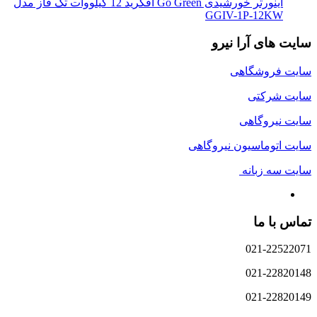
اینورتر خورشیدی Go Green آفگرید 12 کیلووات تک فاز مدل
GGIV-1P-12KW
سایت های آرا نیرو
سایت فروشگاهی
سایت شرکتی
سایت نیروگاهی
سایت اتوماسیون نیروگاهی
سایت سه زبانه
تماس با ما
021-22522071
021-22820148
021-22820149