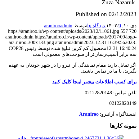
Zuza Nazaruk
Published on 02/12/2023
دی ۱۰, ۱۴۰۲
0 دیدگاه ها
/
/
توسط
aranirooadmin
https://araniroo.ir/wp-content/uploads/2023/12/11061.jpg
557
720
aranirooadmin
https://araniroo.ir/wp-content/uploads/2017/09/logo-
ara-niroo-300x133.png
aranirooadmin
2023-12-31 16:39:56
2023-
12-31 16:40:24
محصول کم کربن تبلیغ شده توسط رئیس COP28
سه برابر آسیب‌رسان‌تر از سوخت‌های معمولی است.
اگر تمایل دارید مقام نمایندگی آرا نیرو را در شهر خودتان به عهده
بگیرید، با ما در تماس باشید.
برای کسب اطلاعات بیشتر اینجا کلیک کنید
تلفن تماس: 02122820148
02122820149
اینستاگرام آرانیرو:
Araniroo
نمونه کارها