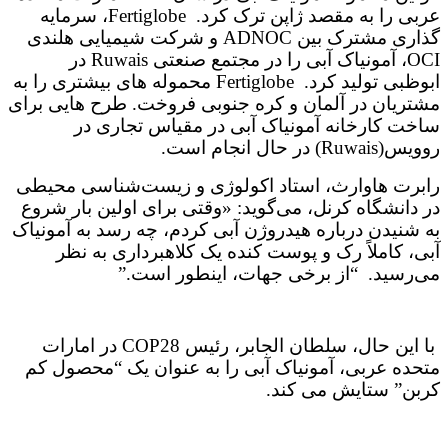
عربی را به مقصد ژاپن ترک کرد. Fertiglobe، سرمایه
گذاری مشترک بین ADNOC و شرکت شیمیایی هلندی
OCI، آمونیاک آبی را در مجتمع صنعتی Ruwais در
ابوظبی تولید کرد. Fertiglobe محموله های بیشتری را به
مشتریان در آلمان و کره جنوبی فروخت. طرح هایی برای
ساخت کارخانه آمونیاک آبی در مقیاس تجاری در
روویس(Ruwais) در حال انجام است.
رابرت هاوارث، استاد اکولوژی و زیست‌شناسی محیطی
در دانشگاه کرنل، می‌گوید: «وقتی برای اولین بار شروع
به شنیدن درباره هیدروژن آبی کردم، چه رسد به آمونیاک
آبی، کاملاً رک و پوست کنده یک کلاهبرداری به نظر
می‌رسید. “از برخی جهات، اینطور است.”
با این حال، سلطان الجابر، رئیس COP28 در امارات
متحده عربی، آمونیاک آبی را به عنوان یک “محصول کم
کربن” ستایش می کند.