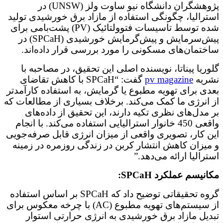
پژوهشگران دانشگاه نیو ساوت ولز (UNSW) در
استرالیا، چگونگی استفاده از مازاد برق خورشیدی تولید
شده توسط تاسیسات فتوولتائیک (PV) پشت‌بامی برای
پیش‌سرمایش و پیش‌گرمایش خورشیدی (SPCaH) در
ساختمان‌های مسکونی را مورد بررسی قرار داده‌اند.
گلوریا پیناتا، نویسنده اصلی این تحقیق، در مصاحبه با
نشریه
pv magazine
گفت: “SPCaH با کاهش تقاضای
بعدی برای تهویه مطبوع یا گرمایش، به استفاده کارآمدتر
از انرژی ما کمک می‌کند. برخلاف بسیاری از مطالعات که
بر مدل‌های نظری تکیه دارند، این تحقیق از داده‌های
واقعی 450 خانوار استرالیایی استفاده می‌کند. با انجام
این کار، تصویری واقعی از میزان انرژی قابل صرفه‌جویی
و میزان کاهش انتشار کربن در زندگی روزمره در زمینه
استرالیا ارائه می‌دهد.”
مکانیسم عملکرد SPCaH:
گروه تحقیقاتی توضیح داد که SPCaH بر اساس استفاده
از سیستم‌های تهویه مطبوع (AC) با چرخه معکوس برای
تبدیل مازاد برق خورشیدی به انرژی حرارتی استوار