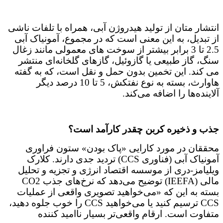
انتشار متان از تولید هیدروژن آبی، همراه با تلفات ناشی
از تبدیل، به این معنی است که در مجموع، آمونیاک آبی
2.5 تا 3 برابر بیشتر از سوخت های معمولی مانند زغال
سنگ، گاز طبیعی یا گازوئیل، گازهای گلخانه‌ای منتشر
می کند. این تخمین بدون حمل و نقل است، که به گفته
هاوارث، بسته به نوع نفتکش، 5 تا 10 درصد دیگر
آلاینده‌ها را اضافه می‌کند.
جذب و ذخیره کربن چقدر کارآمد است؟
محققان در مورد کارایی «پاک بودن» ستون فراوری
آمونیاک آبی (فناوری CCS) تردید جدی دارند. کلارک
ویلیامز-دری از موسسه اقتصاد انرژی و تجزیه و تحلیل
مالی (IEEFA) توضیح می‌دهد که نرخ‌های جذب CO2
بسته به این که «می‌خواهید تصویری واقعی از عملیات
CCS ترسیم کنید یا می‌خواهید CCS را خوب جلوه دهید،
متفاوت است. ارقام واقعی‌تر بسیار ناامید کننده