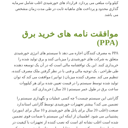
کیلو وات مبلغی می پردازد. قرارداد های خورشیدی اغلب شامل سرمايه
گذاري محدود و پرداخت های ماهیانه ثابت در طی مدت زمان مشخص
می باشد.
موافقت نامه های خرید برق
(PPA)
PPA به مصرف کنندگان اجازه می دهد تا سیستم های انرژی خورشیدی
متعلق به شرکت های خورشیدی را میزبانی کنند و برق تولید شده را
خریداری کنند. این یک توافقنامه مالی است که در آن یک توسعه دهنده
طی طراحی ، یک توجیه مالی و فنی با در نظر گرفتن ملک مصرف کننده،
تنظیم می کند. مصرف کننده میزبان ( توانیر ) موافقت می کند که توان
تولید شده توسط سیستم را در قیمت تعیین شده برای هر کیلووات
ساعت برق در طول عمر سیستم ( 20 سال ) خریداری کند.
گارانتی این سیستم چیست؟ چه کسی عملیات و نگهداری سیستم را
تضمین می کند؟ بیشتر تجهیزات خورشیدی توسط گارانتی استاندارد
صنعت (اغلب 20 سال برای پانل های خورشیدی و 10 سال برای اینورتر)
پشتیبانی می شود. اطمینان از اینکه این سیستم با ضمانت قوی تضمین
شده است اغلب نشانه ای است که نصب کننده از تجهیزات با کیفیت در