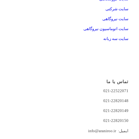
سایت شرکتی
سایت نیروگاهی
سایت اتوماسیون نیروگاهی
سایت سه زبانه
تماس با ما
021-22522071
021-22820148
021-22820149
021-22820150
ایمیل: info@araniroo.ir