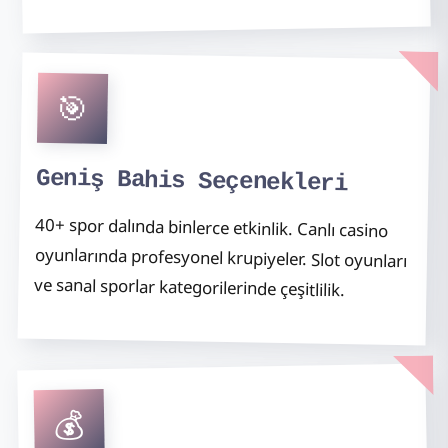
🎯
Geniş Bahis Seçenekleri
40+ spor dalında binlerce etkinlik. Canlı casino
oyunlarında profesyonel krupiyeler. Slot oyunları
ve sanal sporlar kategorilerinde çeşitlilik.
💰