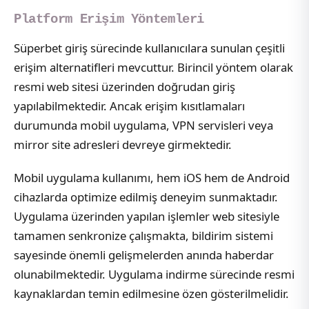
Platform Erişim Yöntemleri
Süperbet giriş sürecinde kullanıcılara sunulan çeşitli
erişim alternatifleri mevcuttur. Birincil yöntem olarak
resmi web sitesi üzerinden doğrudan giriş
yapılabilmektedir. Ancak erişim kısıtlamaları
durumunda mobil uygulama, VPN servisleri veya
mirror site adresleri devreye girmektedir.
Mobil uygulama kullanımı, hem iOS hem de Android
cihazlarda optimize edilmiş deneyim sunmaktadır.
Uygulama üzerinden yapılan işlemler web sitesiyle
tamamen senkronize çalışmakta, bildirim sistemi
sayesinde önemli gelişmelerden anında haberdar
olunabilmektedir. Uygulama indirme sürecinde resmi
kaynaklardan temin edilmesine özen gösterilmelidir.