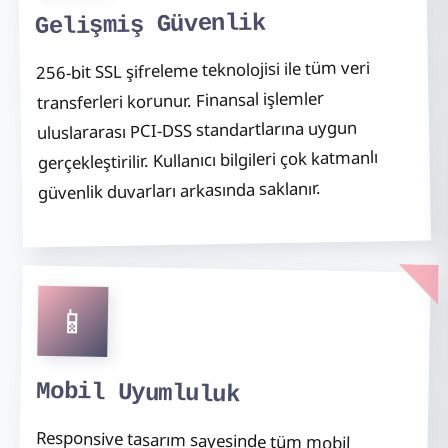
Gelişmiş Güvenlik
256-bit SSL şifreleme teknolojisi ile tüm veri
transferleri korunur. Finansal işlemler
uluslararası PCI-DSS standartlarına uygun
gerçekleştirilir. Kullanıcı bilgileri çok katmanlı
güvenlik duvarları arkasında saklanır.
📱
Mobil Uyumluluk
Responsive tasarım sayesinde tüm mobil
cihazlarda mükemmel performans. iOS ve
Android için optimize edilmiş native uygulamalar.