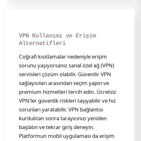
VPN Kullanımı ve Erişim
Alternatifleri
Coğrafi kısıtlamalar nedeniyle erişim
sorunu yaşıyorsanız sanal özel ağ (VPN)
servisleri çözüm olabilir. Güvenilir VPN
sağlayıcıları arasından seçim yapın ve
premium hizmetleri tercih edin. Ücretsiz
VPN'ler güvenlik riskleri taşıyabilir ve hız
sorunları yaratabilir. VPN bağlantısı
kurduktan sonra tarayıcınızı yeniden
başlatın ve tekrar giriş deneyin.
Platformun mobil uygulaması da erişim