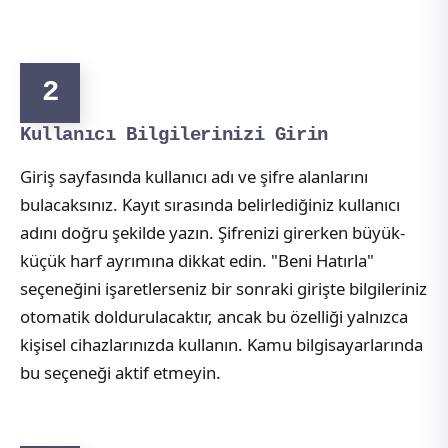
2
Kullanıcı Bilgilerinizi Girin
Giriş sayfasında kullanıcı adı ve şifre alanlarını
bulacaksınız. Kayıt sırasında belirlediğiniz kullanıcı
adını doğru şekilde yazın. Şifrenizi girerken büyük-
küçük harf ayrımına dikkat edin. "Beni Hatırla"
seçeneğini işaretlerseniz bir sonraki girişte bilgileriniz
otomatik doldurulacaktır, ancak bu özelliği yalnızca
kişisel cihazlarınızda kullanın. Kamu bilgisayarlarında
bu seçeneği aktif etmeyin.