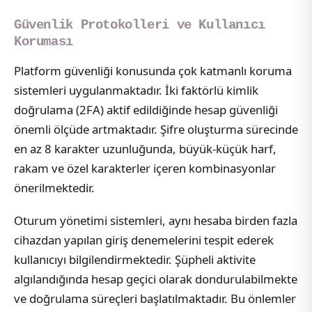
Güvenlik Protokolleri ve Kullanıcı
Koruması
Platform güvenliği konusunda çok katmanlı koruma
sistemleri uygulanmaktadır. İki faktörlü kimlik
doğrulama (2FA) aktif edildiğinde hesap güvenliği
önemli ölçüde artmaktadır. Şifre oluşturma sürecinde
en az 8 karakter uzunluğunda, büyük-küçük harf,
rakam ve özel karakterler içeren kombinasyonlar
önerilmektedir.
Oturum yönetimi sistemleri, aynı hesaba birden fazla
cihazdan yapılan giriş denemelerini tespit ederek
kullanıcıyı bilgilendirmektedir. Şüpheli aktivite
algılandığında hesap geçici olarak dondurulabilmekte
ve doğrulama süreçleri başlatılmaktadır. Bu önlemler