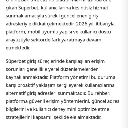
çıkan Süperbet, kullanıcılarına kesintisiz hizmet
sunmak amacıyla sürekli güncellenen giriş
adresleriyle dikkat çekmektedir. 2026 yılı itibarıyla
platform, mobil uyumlu yapısı ve kullanıcı dostu
arayüzüyle sektörde fark yaratmaya devam
etmektedir.
Süperbet giriş süreçlerinde karşılaşılan erişim
sorunları genellikle yerel düzenlemelerden
kaynaklanmaktadır. Platform yönetimi bu duruma
karşı proaktif yaklaşım sergileyerek kullanıcılarına
alternatif giriş adresleri sunmaktadır. Bu rehber,
platforma güvenli erişim yöntemlerini, güncel adres
bilgilerini ve kullanıcı deneyimini optimize etme
stratejilerini kapsamlı şekilde ele almaktadır.