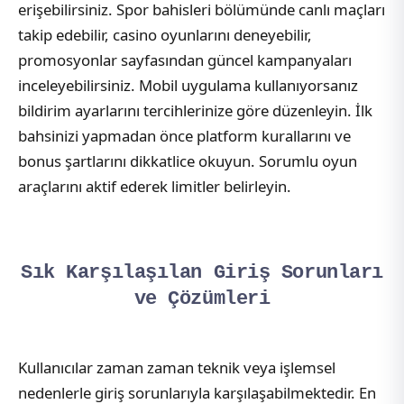
erişebilirsiniz. Spor bahisleri bölümünde canlı maçları
takip edebilir, casino oyunlarını deneyebilir,
promosyonlar sayfasından güncel kampanyaları
inceleyebilirsiniz. Mobil uygulama kullanıyorsanız
bildirim ayarlarını tercihlerinize göre düzenleyin. İlk
bahsinizi yapmadan önce platform kurallarını ve
bonus şartlarını dikkatlice okuyun. Sorumlu oyun
araçlarını aktif ederek limitler belirleyin.
Sık Karşılaşılan Giriş Sorunları
ve Çözümleri
Kullanıcılar zaman zaman teknik veya işlemsel
nedenlerle giriş sorunlarıyla karşılaşabilmektedir. En