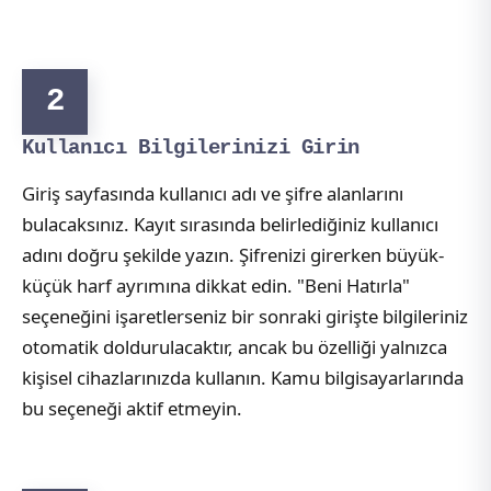
2
Kullanıcı Bilgilerinizi Girin
Giriş sayfasında kullanıcı adı ve şifre alanlarını
bulacaksınız. Kayıt sırasında belirlediğiniz kullanıcı
adını doğru şekilde yazın. Şifrenizi girerken büyük-
küçük harf ayrımına dikkat edin. "Beni Hatırla"
seçeneğini işaretlerseniz bir sonraki girişte bilgileriniz
otomatik doldurulacaktır, ancak bu özelliği yalnızca
kişisel cihazlarınızda kullanın. Kamu bilgisayarlarında
bu seçeneği aktif etmeyin.