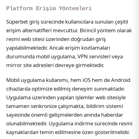
Platform Erişim Yöntemleri
Süperbet giriş sürecinde kullanıcılara sunulan çeşitli
erişim alternatifleri mevcuttur. Birincil yöntem olarak
resmi web sitesi üzerinden doğrudan giriş
yapılabilmektedir. Ancak erişim kısıtlamaları
durumunda mobil uygulama, VPN servisleri veya
mirror site adresleri devreye girmektedir.
Mobil uygulama kullanımı, hem iOS hem de Android
cihazlarda optimize edilmiş deneyim sunmaktadır.
Uygulama üzerinden yapılan işlemler web sitesiyle
tamamen senkronize çalışmakta, bildirim sistemi
sayesinde önemli gelişmelerden anında haberdar
olunabilmektedir. Uygulama indirme sürecinde resmi
kaynaklardan temin edilmesine özen gösterilmelidir.