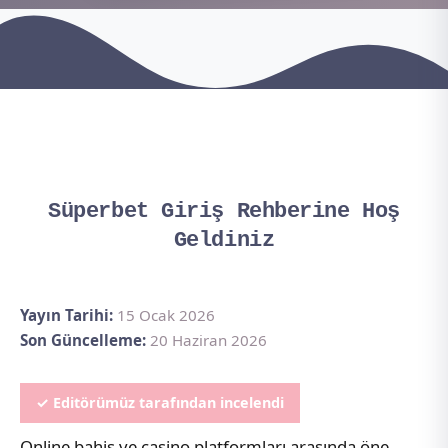
Süperbet Giriş Rehberine Hoş
Geldiniz
Yayın Tarihi:
15 Ocak 2026
Son Güncelleme:
20 Haziran 2026
✓ Editörümüz tarafından incelendi
Online bahis ve casino platformları arasında öne