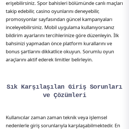
erişebilirsiniz. Spor bahisleri bölümünde canlı maçları
takip edebilir, casino oyunlarını deneyebilir,
promosyonlar sayfasından güncel kampanyaları
inceleyebilirsiniz. Mobil uygulama kullanıyorsanız
bildirim ayarlarını tercihlerinize göre düzenleyin. İlk
bahsinizi yapmadan önce platform kurallarını ve
bonus şartlarını dikkatlice okuyun. Sorumlu oyun
araçlarını aktif ederek limitler belirleyin.
Sık Karşılaşılan Giriş Sorunları
ve Çözümleri
Kullanıcılar zaman zaman teknik veya işlemsel
nedenlerle giriş sorunlarıyla karşılaşabilmektedir. En