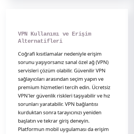
VPN Kullanımı ve Erişim
Alternatifleri
Coğrafi kısıtlamalar nedeniyle erişim
sorunu yaşıyorsanız sanal özel ağ (VPN)
servisleri çözüm olabilir. Güvenilir VPN
sağlayıcıları arasından seçim yapın ve
premium hizmetleri tercih edin. Ücretsiz
VPN'ler güvenlik riskleri taşıyabilir ve hız
sorunları yaratabilir. VPN bağlantısı
kurduktan sonra tarayıcınızı yeniden
başlatın ve tekrar giriş deneyin.
Platformun mobil uygulaması da erişim