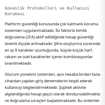
Güvenlik Protokolleri ve Kullanıcı
Koruması
Platform güvenliği konusunda çok katmanlı koruma
sistemleri uygulanmaktadır. İki faktörlü kimlik
doğrulama (2FA) aktif edildiğinde hesap güvenliği
önemli ölçüde artmaktadır. Şifre oluşturma sürecinde
en az 8 karakter uzunluğunda, büyük-küçük harf,
rakam ve özel karakterler içeren kombinasyonlar
önerilmektedir.
Oturum yönetimi sistemleri, aynı hesaba birden fazla
cihazdan yapılan giriş denemelerini tespit ederek
kullanıcıyı bilgilendirmektedir. Şüpheli aktivite
algılandığında hesap geçici olarak dondurulabilmekte
ve doğrulama süreçleri başlatılmaktadır. Bu önlemler