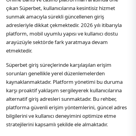
çıkan Süperbet, kullanıcılarına kesintisiz hizmet
sunmak amacıyla sürekli güncellenen giriş
adresleriyle dikkat çekmektedir. 2026 yılı itibarıyla
platform, mobil uyumlu yapısı ve kullanıcı dostu
arayüzüyle sektörde fark yaratmaya devam
etmektedir.
Süperbet giriş süreçlerinde karşılaşılan erişim
sorunları genellikle yerel düzenlemelerden
kaynaklanmaktadır. Platform yönetimi bu duruma
karşı proaktif yaklaşım sergileyerek kullanıcılarına
alternatif giriş adresleri sunmaktadır. Bu rehber,
platforma güvenli erişim yöntemlerini, güncel adres
bilgilerini ve kullanıcı deneyimini optimize etme
stratejilerini kapsamlı şekilde ele almaktadır.