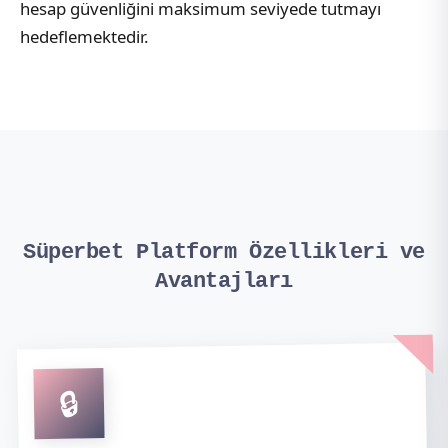
hesap güvenliğini maksimum seviyede tutmayı
hedeflemektedir.
Süperbet Platform Özellikleri ve
Avantajları
🔒