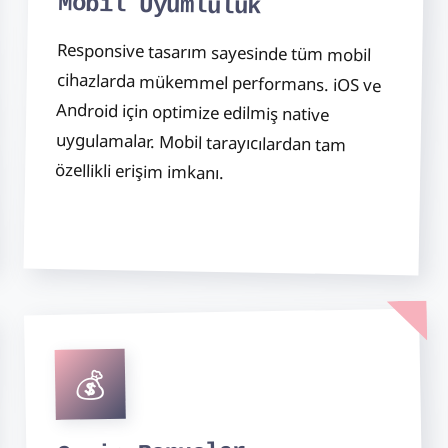
Mobil Uyumluluk
Responsive tasarım sayesinde tüm mobil
cihazlarda mükemmel performans. iOS ve
Android için optimize edilmiş native
uygulamalar. Mobil tarayıcılardan tam
özellikli erişim imkanı.
💰