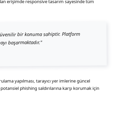
rdan erişimde responsive tasarım sayesinde tüm
güvenilir bir konuma sahiptir. Platform
mayı başarmaktadır."
ulama yapılması, tarayıcı yer imlerine güncel
potansiel phishing saldırılarına karşı korumak için