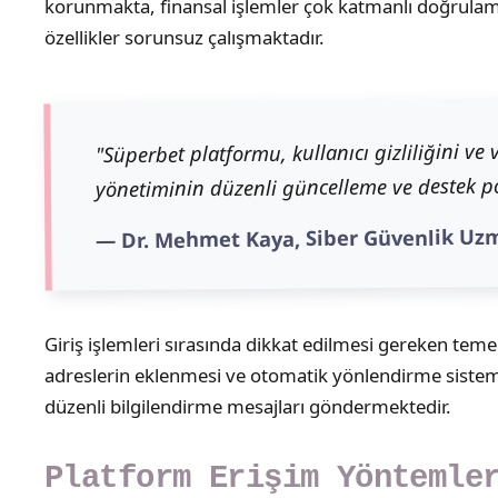
korunmakta, finansal işlemler çok katmanlı doğrulama
özellikler sorunsuz çalışmaktadır.
"Süperbet platformu, kullanıcı gizliliğini ve
yönetiminin düzenli güncelleme ve destek pol
— Dr. Mehmet Kaya, Siber Güvenlik Uz
Giriş işlemleri sırasında dikkat edilmesi gereken te
adreslerin eklenmesi ve otomatik yönlendirme sistemler
düzenli bilgilendirme mesajları göndermektedir.
Platform Erişim Yöntemle