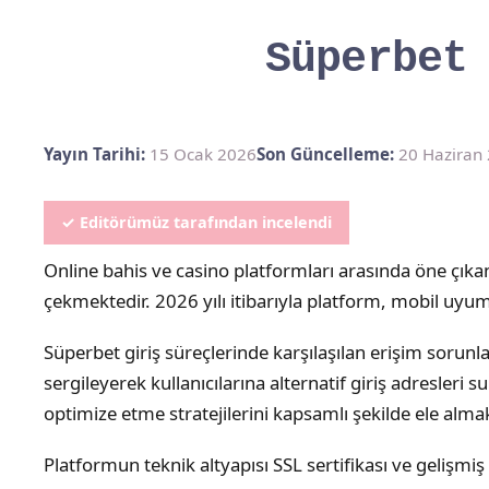
Süperbet
Yayın Tarihi:
15 Ocak 2026
Son Güncelleme:
20 Haziran
✓ Editörümüz tarafından incelendi
Online bahis ve casino platformları arasında öne çıkan
çekmektedir. 2026 yılı itibarıyla platform, mobil uyu
Süperbet giriş süreçlerinde karşılaşılan erişim soru
sergileyerek kullanıcılarına alternatif giriş adresleri
optimize etme stratejilerini kapsamlı şekilde ele almak
Platformun teknik altyapısı SSL sertifikası ve gelişmiş