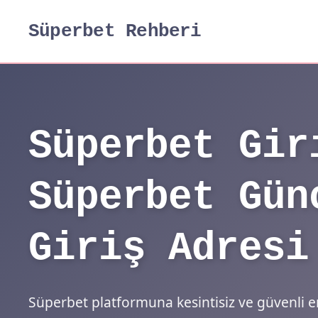
Süperbet Rehberi
Süperbet Gir
Süperbet Gün
Giriş Adresi
Süperbet platformuna kesintisiz ve güvenli e