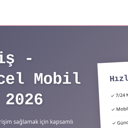
iş -
Hız
cel Mobil
✓ 7/24 
 2026
✓ Mobi
✓ Günce
rişim sağlamak için kapsamlı