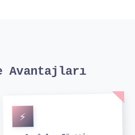
e Avantajları
⚡