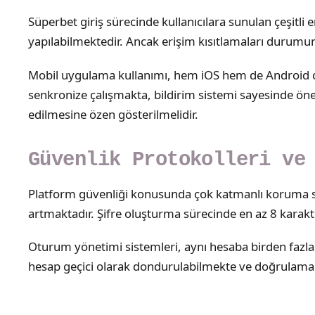
Süperbet giriş sürecinde kullanıcılara sunulan çeşitli 
yapılabilmektedir. Ancak erişim kısıtlamaları durumu
Mobil uygulama kullanımı, hem iOS hem de Android c
senkronize çalışmakta, bildirim sistemi sayesinde ö
edilmesine özen gösterilmelidir.
Güvenlik Protokolleri ve
Platform güvenliği konusunda çok katmanlı koruma sis
artmaktadır. Şifre oluşturma sürecinde en az 8 kara
Oturum yönetimi sistemleri, aynı hesaba birden fazla c
hesap geçici olarak dondurulabilmekte ve doğrulama 