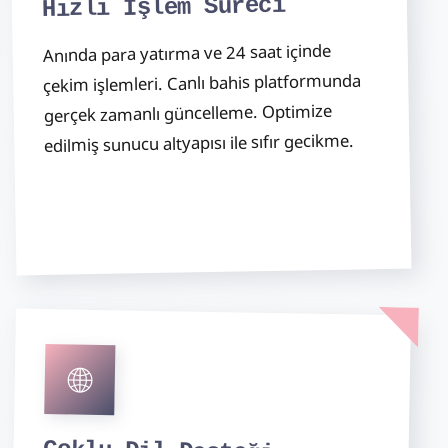
Hızlı İşlem Süreci
Anında para yatırma ve 24 saat içinde
çekim işlemleri. Canlı bahis platformunda
gerçek zamanlı güncelleme. Optimize
edilmiş sunucu altyapısı ile sıfır gecikme.
🌐