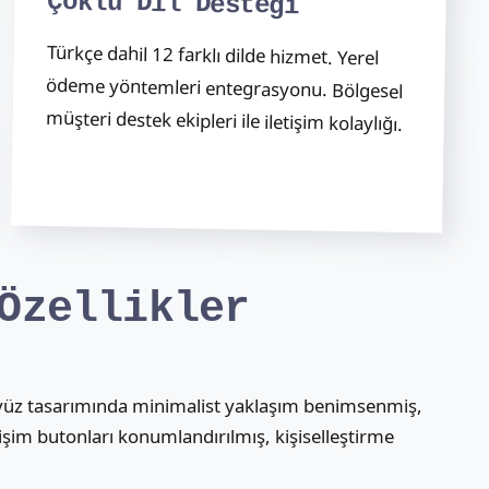
Çoklu Dil Desteği
Türkçe dahil 12 farklı dilde hizmet. Yerel
ödeme yöntemleri entegrasyonu. Bölgesel
müşteri destek ekipleri ile iletişim kolaylığı.
Özellikler
rayüz tasarımında minimalist yaklaşım benimsenmiş,
rişim butonları konumlandırılmış, kişiselleştirme