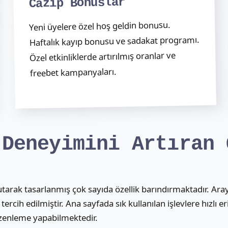
Cazip Bonuslar
Yeni üyelere özel hoş geldin bonusu.
Haftalık kayıp bonusu ve sadakat programı.
Özel etkinliklerde artırılmış oranlar ve
freebet kampanyaları.
 Deneyimini Artıran 
utarak tasarlanmış çok sayıda özellik barındırmaktadır. A
rcih edilmiştir. Ana sayfada sık kullanılan işlevlere hızlı e
düzenleme yapabilmektedir.