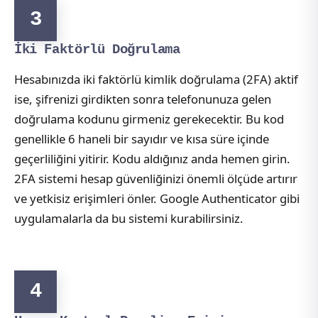
3
İki Faktörlü Doğrulama
Hesabınızda iki faktörlü kimlik doğrulama (2FA) aktif
ise, şifrenizi girdikten sonra telefonunuza gelen
doğrulama kodunu girmeniz gerekecektir. Bu kod
genellikle 6 haneli bir sayıdır ve kısa süre içinde
geçerliliğini yitirir. Kodu aldığınız anda hemen girin.
2FA sistemi hesap güvenliğinizi önemli ölçüde artırır
ve yetkisiz erişimleri önler. Google Authenticator gibi
uygulamalarla da bu sistemi kurabilirsiniz.
4