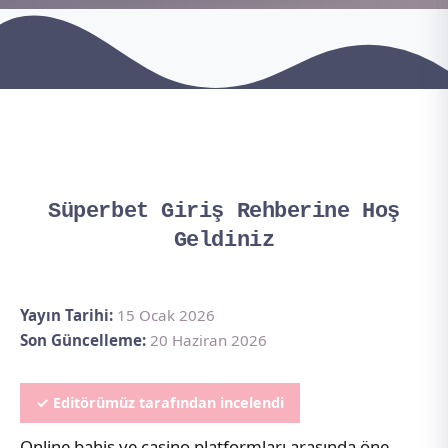
Süperbet Giriş Rehberine Hoş
Geldiniz
Yayın Tarihi:
15 Ocak 2026
Son Güncelleme:
20 Haziran 2026
✓ Editörümüz tarafından incelendi
Online bahis ve casino platformları arasında öne