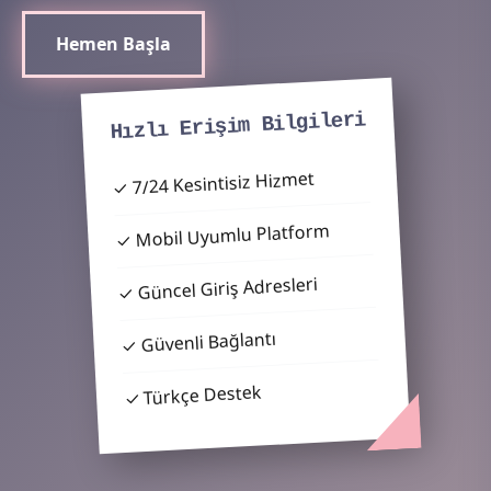
Hemen Başla
Hızlı Erişim Bilgileri
✓ 7/24 Kesintisiz Hizmet
✓ Mobil Uyumlu Platform
✓ Güncel Giriş Adresleri
✓ Güvenli Bağlantı
✓ Türkçe Destek