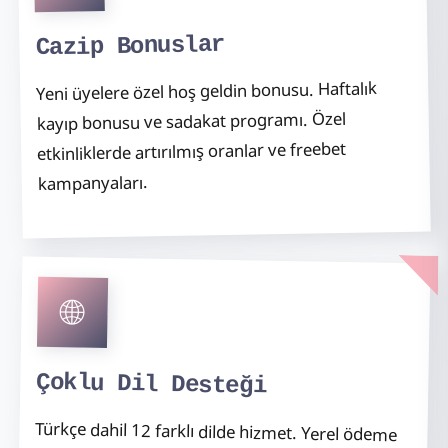
Cazip Bonuslar
Yeni üyelere özel hoş geldin bonusu. Haftalık
kayıp bonusu ve sadakat programı. Özel
etkinliklerde artırılmış oranlar ve freebet
kampanyaları.
🌐
Çoklu Dil Desteği
Türkçe dahil 12 farklı dilde hizmet. Yerel ödeme
yöntemleri entegrasyonu. Bölgesel müşteri