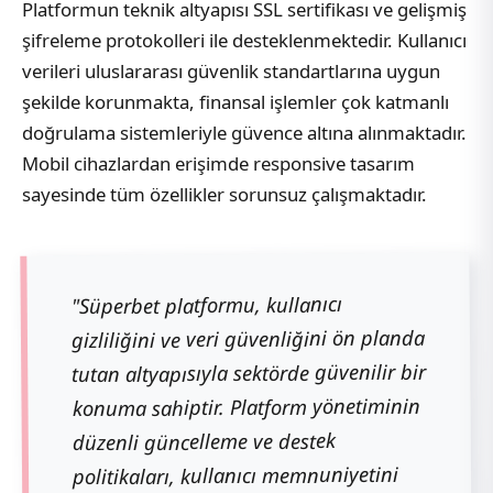
Platformun teknik altyapısı SSL sertifikası ve gelişmiş
şifreleme protokolleri ile desteklenmektedir. Kullanıcı
verileri uluslararası güvenlik standartlarına uygun
şekilde korunmakta, finansal işlemler çok katmanlı
doğrulama sistemleriyle güvence altına alınmaktadır.
Mobil cihazlardan erişimde responsive tasarım
sayesinde tüm özellikler sorunsuz çalışmaktadır.
"Süperbet platformu, kullanıcı
gizliliğini ve veri güvenliğini ön planda
tutan altyapısıyla sektörde güvenilir bir
konuma sahiptir. Platform yönetiminin
düzenli güncelleme ve destek
politikaları, kullanıcı memnuniyetini