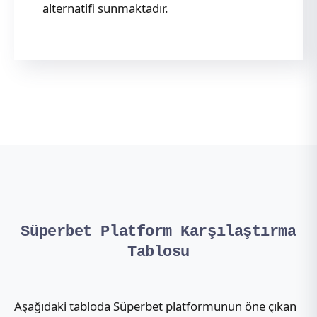
alternatifi sunmaktadır.
Süperbet Platform Karşılaştırma
Tablosu
Aşağıdaki tabloda Süperbet platformunun öne çıkan