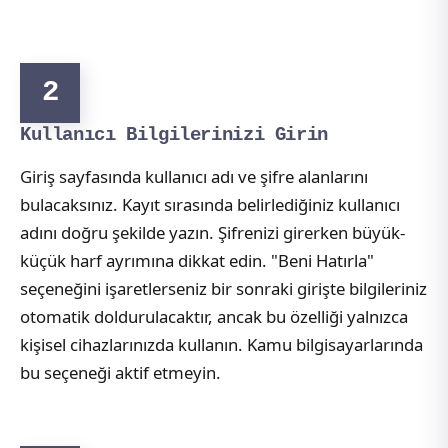
2
Kullanıcı Bilgilerinizi Girin
Giriş sayfasında kullanıcı adı ve şifre alanlarını
bulacaksınız. Kayıt sırasında belirlediğiniz kullanıcı
adını doğru şekilde yazın. Şifrenizi girerken büyük-
küçük harf ayrımına dikkat edin. "Beni Hatırla"
seçeneğini işaretlerseniz bir sonraki girişte bilgileriniz
otomatik doldurulacaktır, ancak bu özelliği yalnızca
kişisel cihazlarınızda kullanın. Kamu bilgisayarlarında
bu seçeneği aktif etmeyin.