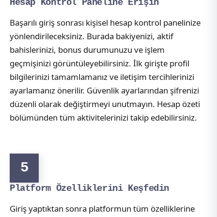
Hesap Kontrol Paneline Erişin
Başarılı giriş sonrası kişisel hesap kontrol panelinize
yönlendirileceksiniz. Burada bakiyenizi, aktif
bahislerinizi, bonus durumunuzu ve işlem
geçmişinizi görüntüleyebilirsiniz. İlk girişte profil
bilgilerinizi tamamlamanız ve iletişim tercihlerinizi
ayarlamanız önerilir. Güvenlik ayarlarından şifrenizi
düzenli olarak değiştirmeyi unutmayın. Hesap özeti
bölümünden tüm aktivitelerinizi takip edebilirsiniz.
5
Platform Özelliklerini Keşfedin
Giriş yaptıktan sonra platformun tüm özelliklerine