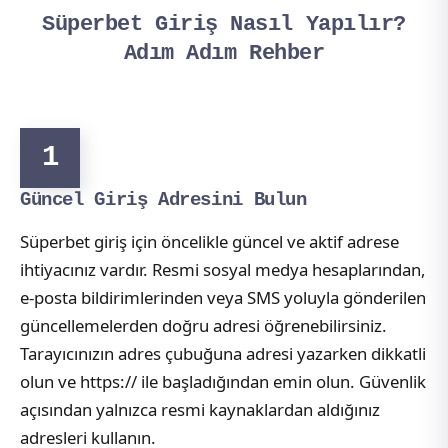
Süperbet Giriş Nasıl Yapılır?
Adım Adım Rehber
1
Güncel Giriş Adresini Bulun
Süperbet giriş için öncelikle güncel ve aktif adrese
ihtiyacınız vardır. Resmi sosyal medya hesaplarından,
e-posta bildirimlerinden veya SMS yoluyla gönderilen
güncellemelerden doğru adresi öğrenebilirsiniz.
Tarayıcınızın adres çubuğuna adresi yazarken dikkatli
olun ve https:// ile başladığından emin olun. Güvenlik
açısından yalnızca resmi kaynaklardan aldığınız
adresleri kullanın.