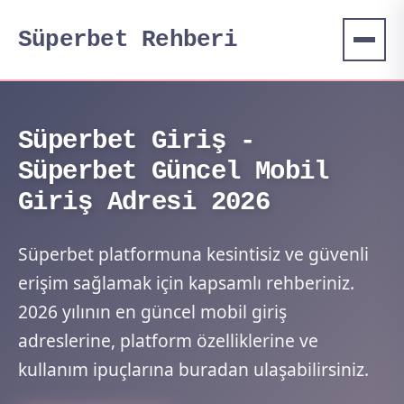
Süperbet Rehberi
Süperbet Giriş -
Süperbet Güncel Mobil
Giriş Adresi 2026
Süperbet platformuna kesintisiz ve güvenli
erişim sağlamak için kapsamlı rehberiniz.
2026 yılının en güncel mobil giriş
adreslerine, platform özelliklerine ve
kullanım ipuçlarına buradan ulaşabilirsiniz.