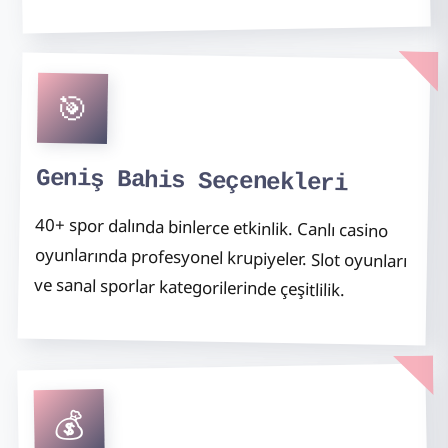
🎯
Geniş Bahis Seçenekleri
40+ spor dalında binlerce etkinlik. Canlı casino
oyunlarında profesyonel krupiyeler. Slot oyunları
ve sanal sporlar kategorilerinde çeşitlilik.
💰