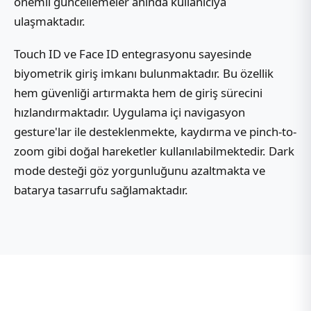
önemli güncellemeler anında kullanıcıya
ulaşmaktadır.
Touch ID ve Face ID entegrasyonu sayesinde
biyometrik giriş imkanı bulunmaktadır. Bu özellik
hem güvenliği artırmakta hem de giriş sürecini
hızlandırmaktadır. Uygulama içi navigasyon
gesture'lar ile desteklenmekte, kaydırma ve pinch-to-
zoom gibi doğal hareketler kullanılabilmektedir. Dark
mode desteği göz yorgunluğunu azaltmakta ve
batarya tasarrufu sağlamaktadır.