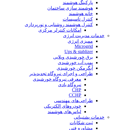
پارکینگ هوشمند
هوشمند سازی ساختمان
خانه هوشمند
کنترل تاسیسات
کنترل هوشمند روشنایی و نورپردازی
امکانات کنترلر مرکزی
خدمات مدیریت انرژی
ممیزی انرژی
Microgrid
Ups & stablizer
برق خورشیدی ویلایی
پمپ آب خورشیدی
آبگرمکن خورشیدی
طراحی و اجرای نیروگاه تجدیدپذیر
معرفی نیروگاه خورشیدی
نیروگاه بادی
CHP
CCHP
طراحی‌های مهندسی
خودروهای الکتریکی
لباس‌های هوشمند
خدمات پشتیبانی
ثبت شکایات
مشاوره فنی