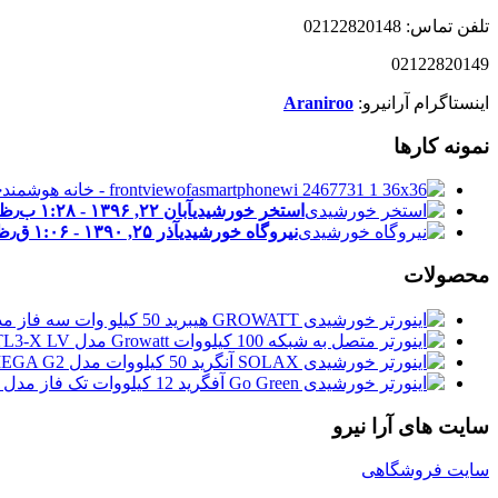
تلفن تماس: 02122820148
02122820149
اینستاگرام آرانیرو:
Araniroo
نمونه کارها
خ
استخر خورشیدی
آبان ۲۲, ۱۳۹۶ - ۱:۲۸ ب٫ظ
نیروگاه خورشیدی
آذر ۲۵, ۱۳۹۰ - ۱:۰۶ ق٫ظ
محصولات
سایت های آرا نیرو
سایت فروشگاهی