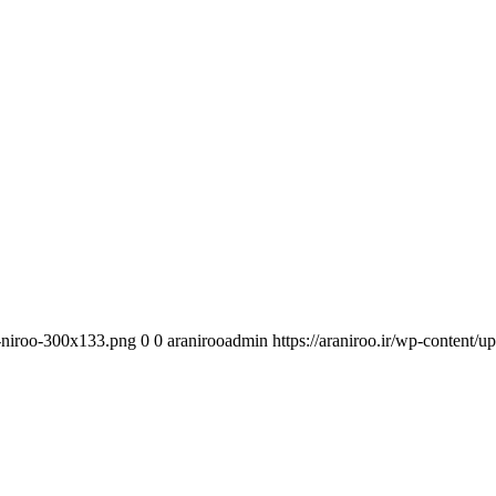
a-niroo-300x133.png
0
0
aranirooadmin
https://araniroo.ir/wp-content/