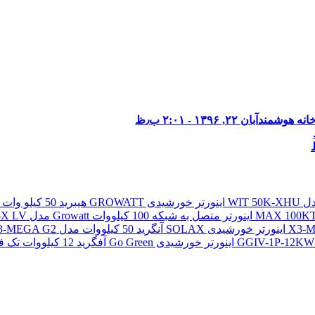
انه هوشمند
آبان ۲۲, ۱۳۹۶ - ۲:۰۱ ب٫ظ
اینورتر خورشیدی GROWATT هیبرید 50 کیلو وات سه فاز مدل WIT 50K-XHU
اینورتر متصل به شبکه 100 کیلووات Growatt مدل MAX 100KTL3-X LV
اینورتر خورشیدی SOLAX آنگرید 50 کیلووات مدل X3-MEGA G2
اینورتر خورشیدی Go Green آفگرید 12 کیلووات تک فاز مدل GGIV-1P-12KW