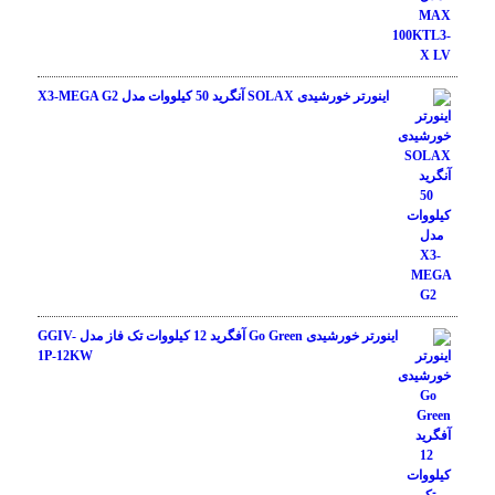
اینورتر خورشیدی SOLAX آنگرید 50 کیلووات مدل X3-MEGA G2
اینورتر خورشیدی Go Green آفگرید 12 کیلووات تک فاز مدل GGIV-
1P-12KW