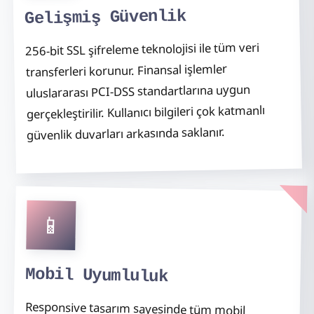
Gelişmiş Güvenlik
256-bit SSL şifreleme teknolojisi ile tüm veri
transferleri korunur. Finansal işlemler
uluslararası PCI-DSS standartlarına uygun
gerçekleştirilir. Kullanıcı bilgileri çok katmanlı
güvenlik duvarları arkasında saklanır.
📱
Mobil Uyumluluk
Responsive tasarım sayesinde tüm mobil
cihazlarda mükemmel performans. iOS ve
Android için optimize edilmiş native uygulamalar.