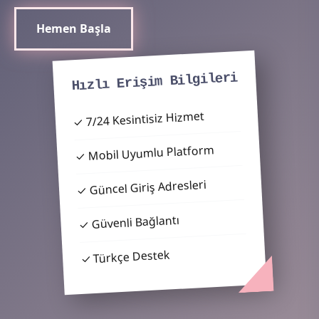
Hemen Başla
Hızlı Erişim Bilgileri
✓ 7/24 Kesintisiz Hizmet
✓ Mobil Uyumlu Platform
✓ Güncel Giriş Adresleri
✓ Güvenli Bağlantı
✓ Türkçe Destek