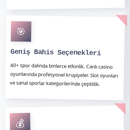
🎯
Geniş Bahis Seçenekleri
40+ spor dalında binlerce etkinlik. Canlı casino
oyunlarında profesyonel krupiyeler. Slot oyunları
ve sanal sporlar kategorilerinde çeşitlilik.
💰