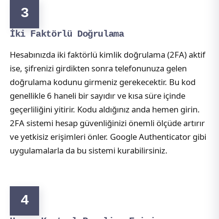
3
İki Faktörlü Doğrulama
Hesabınızda iki faktörlü kimlik doğrulama (2FA) aktif
ise, şifrenizi girdikten sonra telefonunuza gelen
doğrulama kodunu girmeniz gerekecektir. Bu kod
genellikle 6 haneli bir sayıdır ve kısa süre içinde
geçerliliğini yitirir. Kodu aldığınız anda hemen girin.
2FA sistemi hesap güvenliğinizi önemli ölçüde artırır
ve yetkisiz erişimleri önler. Google Authenticator gibi
uygulamalarla da bu sistemi kurabilirsiniz.
4