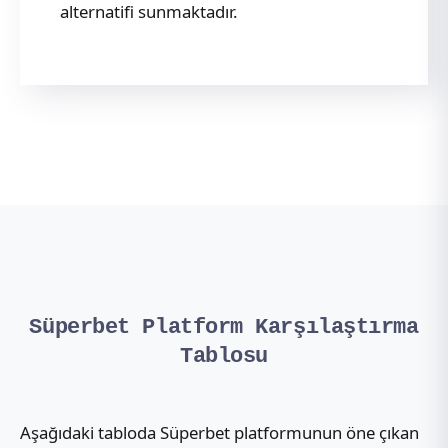
alternatifi sunmaktadır.
Süperbet Platform Karşılaştırma
Tablosu
Aşağıdaki tabloda Süperbet platformunun öne çıkan