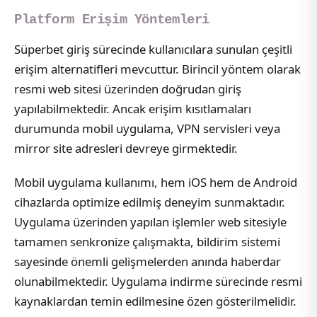
Platform Erişim Yöntemleri
Süperbet giriş sürecinde kullanıcılara sunulan çeşitli
erişim alternatifleri mevcuttur. Birincil yöntem olarak
resmi web sitesi üzerinden doğrudan giriş
yapılabilmektedir. Ancak erişim kısıtlamaları
durumunda mobil uygulama, VPN servisleri veya
mirror site adresleri devreye girmektedir.
Mobil uygulama kullanımı, hem iOS hem de Android
cihazlarda optimize edilmiş deneyim sunmaktadır.
Uygulama üzerinden yapılan işlemler web sitesiyle
tamamen senkronize çalışmakta, bildirim sistemi
sayesinde önemli gelişmelerden anında haberdar
olunabilmektedir. Uygulama indirme sürecinde resmi
kaynaklardan temin edilmesine özen gösterilmelidir.