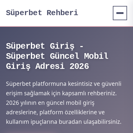
Süperbet Rehberi
Süperbet Giriş -
Süperbet Güncel Mobil
Giriş Adresi 2026
Süperbet platformuna kesintisiz ve güvenli
erişim sağlamak için kapsamlı rehberiniz.
2026 yılının en güncel mobil giriş
adreslerine, platform özelliklerine ve
kullanım ipuçlarına buradan ulaşabilirsiniz.