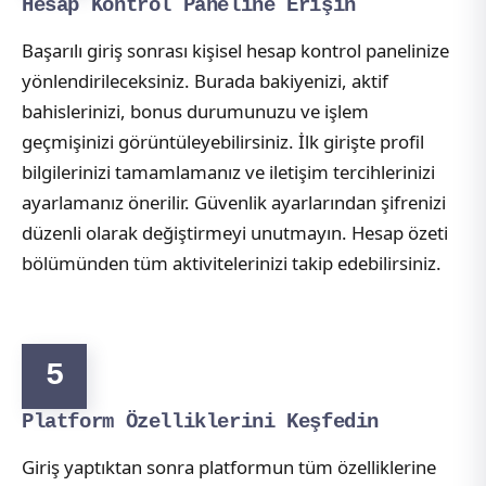
Hesap Kontrol Paneline Erişin
Başarılı giriş sonrası kişisel hesap kontrol panelinize
yönlendirileceksiniz. Burada bakiyenizi, aktif
bahislerinizi, bonus durumunuzu ve işlem
geçmişinizi görüntüleyebilirsiniz. İlk girişte profil
bilgilerinizi tamamlamanız ve iletişim tercihlerinizi
ayarlamanız önerilir. Güvenlik ayarlarından şifrenizi
düzenli olarak değiştirmeyi unutmayın. Hesap özeti
bölümünden tüm aktivitelerinizi takip edebilirsiniz.
5
Platform Özelliklerini Keşfedin
Giriş yaptıktan sonra platformun tüm özelliklerine