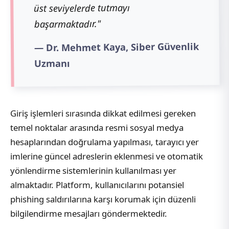
üst seviyelerde tutmayı
başarmaktadır."
— Dr. Mehmet Kaya, Siber Güvenlik
Uzmanı
Giriş işlemleri sırasında dikkat edilmesi gereken
temel noktalar arasında resmi sosyal medya
hesaplarından doğrulama yapılması, tarayıcı yer
imlerine güncel adreslerin eklenmesi ve otomatik
yönlendirme sistemlerinin kullanılması yer
almaktadır. Platform, kullanıcılarını potansiel
phishing saldırılarına karşı korumak için düzenli
bilgilendirme mesajları göndermektedir.