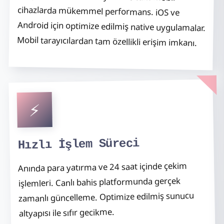
Mobil tarayıcılardan tam özellikli erişim imkanı.
⚡
Hızlı İşlem Süreci
Anında para yatırma ve 24 saat içinde çekim
işlemleri. Canlı bahis platformunda gerçek
zamanlı güncelleme. Optimize edilmiş sunucu
altyapısı ile sıfır gecikme.