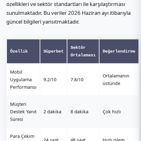
özellikleri ve sektör standartları ile karşılaştırması
sunulmaktadır. Bu veriler 2026 Haziran ayı itibarıyla
güncel bilgileri yansıtmaktadır.
Sektör
Özellik
Süperbet
Değerlendirme
Ortalaması
Mobil
Ortalamanın
Uygulama
9.2/10
7.8/10
üstünde
Performansı
Müşteri
Destek Yanıt
2 dakika
8 dakika
Çok hızlı
Süresi
Para Çekim
24 saat
48 saat
Hızlı işlem