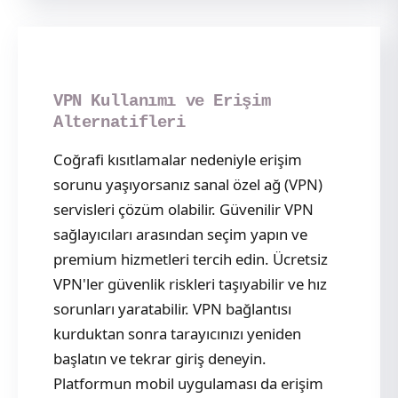
VPN Kullanımı ve Erişim
Alternatifleri
Coğrafi kısıtlamalar nedeniyle erişim
sorunu yaşıyorsanız sanal özel ağ (VPN)
servisleri çözüm olabilir. Güvenilir VPN
sağlayıcıları arasından seçim yapın ve
premium hizmetleri tercih edin. Ücretsiz
VPN'ler güvenlik riskleri taşıyabilir ve hız
sorunları yaratabilir. VPN bağlantısı
kurduktan sonra tarayıcınızı yeniden
başlatın ve tekrar giriş deneyin.
Platformun mobil uygulaması da erişim