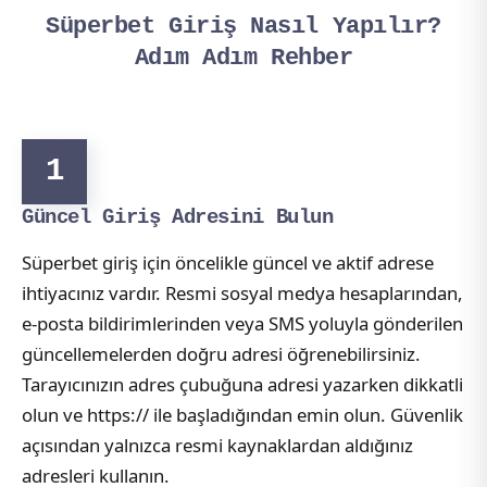
Süperbet Giriş Nasıl Yapılır?
Adım Adım Rehber
1
Güncel Giriş Adresini Bulun
Süperbet giriş için öncelikle güncel ve aktif adrese
ihtiyacınız vardır. Resmi sosyal medya hesaplarından,
e-posta bildirimlerinden veya SMS yoluyla gönderilen
güncellemelerden doğru adresi öğrenebilirsiniz.
Tarayıcınızın adres çubuğuna adresi yazarken dikkatli
olun ve https:// ile başladığından emin olun. Güvenlik
açısından yalnızca resmi kaynaklardan aldığınız
adresleri kullanın.