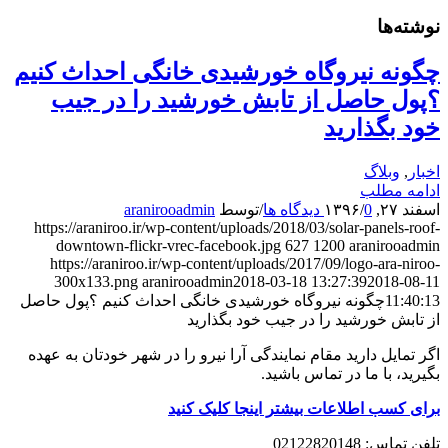
نوشته‌ها
چگونه نیروگاه خورشیدی خانگی احداث کنیم
؟پول حاصل از تابش خورشید را در جیب
خود بگذارید
اخبار
,
وبلاگ
ادامه مطلب
اسفند ۲۷, ۱۳۹۶
0 دیدگاه ها
/
/
توسط
aranirooadmin
https://araniroo.ir/wp-content/uploads/2018/03/solar-panels-roof-
downtown-flickr-vrec-facebook.jpg
627
1200
aranirooadmin
https://araniroo.ir/wp-content/uploads/2017/09/logo-ara-niroo-
300x133.png
aranirooadmin
2018-03-18 13:27:39
2018-08-11
11:40:13
چگونه نیروگاه خورشیدی خانگی احداث کنیم ؟پول حاصل
از تابش خورشید را در جیب خود بگذارید
اگر تمایل دارید مقام نمایندگی آرا نیرو را در شهر خودتان به عهده
بگیرید، با ما در تماس باشید.
برای کسب اطلاعات بیشتر اینجا کلیک کنید
تلفن تماس: 02122820148