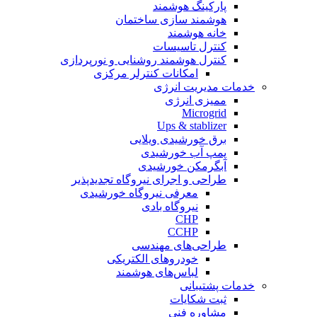
پارکینگ هوشمند
هوشمند سازی ساختمان
خانه هوشمند
کنترل تاسیسات
کنترل هوشمند روشنایی و نورپردازی
امکانات کنترلر مرکزی
خدمات مدیریت انرژی
ممیزی انرژی
Microgrid
Ups & stablizer
برق خورشیدی ویلایی
پمپ آب خورشیدی
آبگرمکن خورشیدی
طراحی و اجرای نیروگاه تجدیدپذیر
معرفی نیروگاه خورشیدی
نیروگاه بادی
CHP
CCHP
طراحی‌های مهندسی
خودروهای الکتریکی
لباس‌های هوشمند
خدمات پشتیبانی
ثبت شکایات
مشاوره فنی