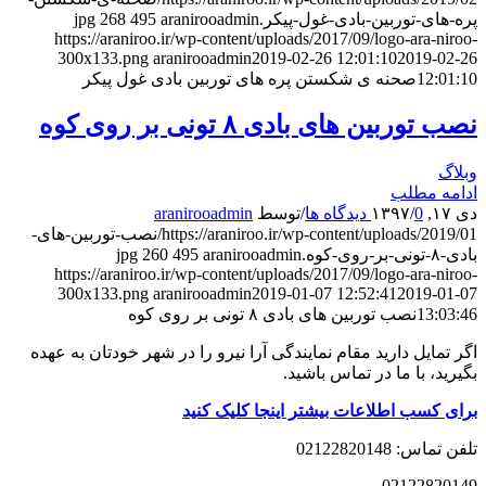
پره-های-توربین-بادی-غول-پیکر.jpg
aranirooadmin
495
268
https://araniroo.ir/wp-content/uploads/2017/09/logo-ara-niroo-
300x133.png
aranirooadmin
2019-02-26 12:01:10
2019-02-26
12:01:10
صحنه ی شکستن پره های توربین بادی غول پیکر
نصب توربین های بادی ۸ تونی بر روی کوه
وبلاگ
ادامه مطلب
دی ۱۷, ۱۳۹۷
0 دیدگاه ها
/
/
توسط
aranirooadmin
https://araniroo.ir/wp-content/uploads/2019/01/نصب-توربین-های-
بادی-۸-تونی-بر-روی-کوه.jpg
aranirooadmin
495
260
https://araniroo.ir/wp-content/uploads/2017/09/logo-ara-niroo-
300x133.png
aranirooadmin
2019-01-07 12:52:41
2019-01-07
13:03:46
نصب توربین های بادی ۸ تونی بر روی کوه
اگر تمایل دارید مقام نمایندگی آرا نیرو را در شهر خودتان به عهده
بگیرید، با ما در تماس باشید.
برای کسب اطلاعات بیشتر اینجا کلیک کنید
تلفن تماس: 02122820148
02122820149