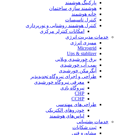
پارکینگ هوشمند
هوشمند سازی ساختمان
خانه هوشمند
کنترل تاسیسات
کنترل هوشمند روشنایی و نورپردازی
امکانات کنترلر مرکزی
خدمات مدیریت انرژی
ممیزی انرژی
Microgrid
Ups & stablizer
برق خورشیدی ویلایی
پمپ آب خورشیدی
آبگرمکن خورشیدی
طراحی و اجرای نیروگاه تجدیدپذیر
معرفی نیروگاه خورشیدی
نیروگاه بادی
CHP
CCHP
طراحی‌های مهندسی
خودروهای الکتریکی
لباس‌های هوشمند
خدمات پشتیبانی
ثبت شکایات
مشاوره فنی