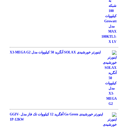
اینورتر خورشیدی SOLAX آنگرید 50 کیلووات مدل X3-MEGA G2
اینورتر خورشیدی Go Green آفگرید 12 کیلووات تک فاز مدل GGIV-
1P-12KW