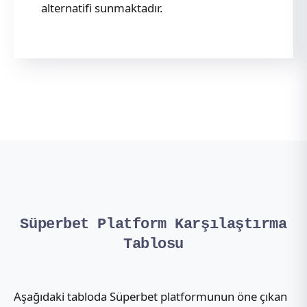
alternatifi sunmaktadır.
Süperbet Platform Karşılaştırma
Tablosu
Aşağıdaki tabloda Süperbet platformunun öne çıkan