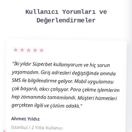
Kullanıcı Yorumları ve
Değerlendirmeler
★★★★★
"İki yıldır Süperbet kullanıyorum ve hiç sorun
yaşamadım. Giriş adresleri değiştiğinde anında
SMS ile bilgilendirme geliyor. Mobil uygulaması
çok başarılı, akıcı çalışıyor. Para çekme işlemlerim
hep zamanında tamamlandı. Müşteri hizmetleri
gerçekten ilgili ve çözüm odaklı."
Ahmet Yıldız
İstanbul / 2 Yıllık Kullanıcı