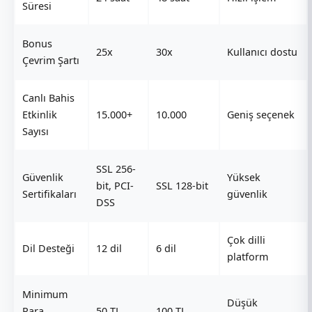
Süresi
Bonus
25x
30x
Kullanıcı dostu
Çevrim Şartı
Canlı Bahis
Etkinlik
15.000+
10.000
Geniş seçenek
Sayısı
SSL 256-
Güvenlik
Yüksek
bit, PCI-
SSL 128-bit
Sertifikaları
güvenlik
DSS
Çok dilli
Dil Desteği
12 dil
6 dil
platform
Minimum
Düşük
Para
50 TL
100 TL