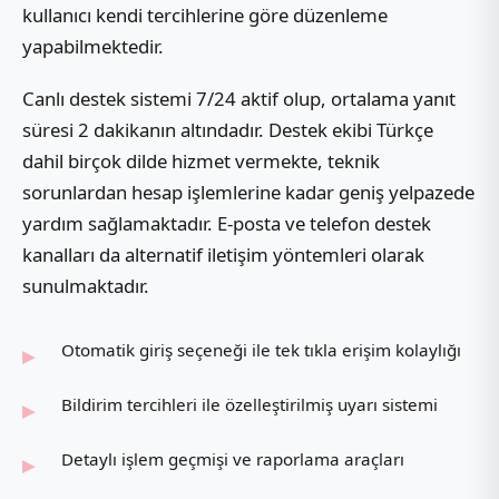
kullanıcı kendi tercihlerine göre düzenleme
yapabilmektedir.
Canlı destek sistemi 7/24 aktif olup, ortalama yanıt
süresi 2 dakikanın altındadır. Destek ekibi Türkçe
dahil birçok dilde hizmet vermekte, teknik
sorunlardan hesap işlemlerine kadar geniş yelpazede
yardım sağlamaktadır. E-posta ve telefon destek
kanalları da alternatif iletişim yöntemleri olarak
sunulmaktadır.
Otomatik giriş seçeneği ile tek tıkla erişim kolaylığı
Bildirim tercihleri ile özelleştirilmiş uyarı sistemi
Detaylı işlem geçmişi ve raporlama araçları