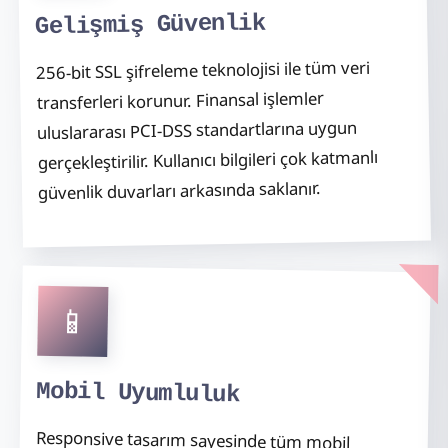
Gelişmiş Güvenlik
256-bit SSL şifreleme teknolojisi ile tüm veri
transferleri korunur. Finansal işlemler
uluslararası PCI-DSS standartlarına uygun
gerçekleştirilir. Kullanıcı bilgileri çok katmanlı
güvenlik duvarları arkasında saklanır.
📱
Mobil Uyumluluk
Responsive tasarım sayesinde tüm mobil
cihazlarda mükemmel performans. iOS ve
Android için optimize edilmiş native uygulamalar.