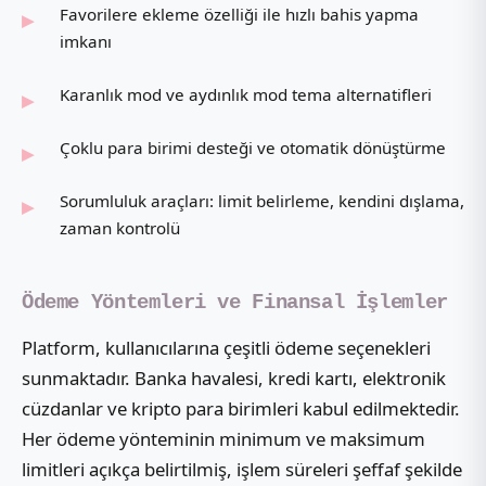
Favorilere ekleme özelliği ile hızlı bahis yapma
imkanı
Karanlık mod ve aydınlık mod tema alternatifleri
Çoklu para birimi desteği ve otomatik dönüştürme
Sorumluluk araçları: limit belirleme, kendini dışlama,
zaman kontrolü
Ödeme Yöntemleri ve Finansal İşlemler
Platform, kullanıcılarına çeşitli ödeme seçenekleri
sunmaktadır. Banka havalesi, kredi kartı, elektronik
cüzdanlar ve kripto para birimleri kabul edilmektedir.
Her ödeme yönteminin minimum ve maksimum
limitleri açıkça belirtilmiş, işlem süreleri şeffaf şekilde