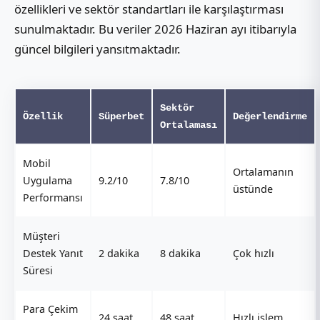
özellikleri ve sektör standartları ile karşılaştırması
sunulmaktadır. Bu veriler 2026 Haziran ayı itibarıyla
güncel bilgileri yansıtmaktadır.
Sektör
Özellik
Süperbet
Değerlendirme
Ortalaması
Mobil
Ortalamanın
Uygulama
9.2/10
7.8/10
üstünde
Performansı
Müşteri
Destek Yanıt
2 dakika
8 dakika
Çok hızlı
Süresi
Para Çekim
24 saat
48 saat
Hızlı işlem