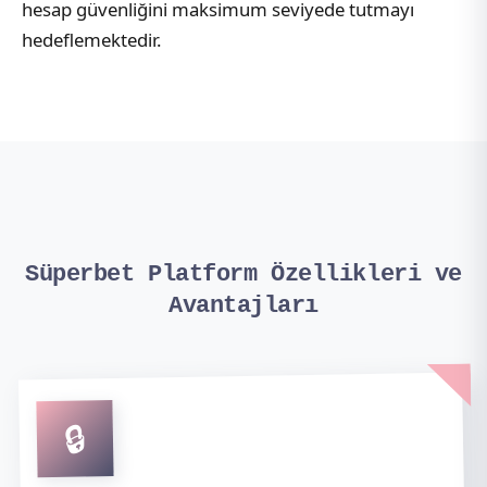
hesap güvenliğini maksimum seviyede tutmayı
hedeflemektedir.
Süperbet Platform Özellikleri ve
Avantajları
🔒