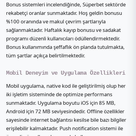
Bonus sistemleri incelendiğinde, Süperbet sektörde
rekabetçi oranlar sunmaktadır. Hoş geldin bonusu
%100 oranında ve makul çevrim şartlarıyla
sağlanmaktadır. Haftalık kayıp bonusu ve sadakat
programı düzenli kullanıcıları ödüllendirmektedir.
Bonus kullanımında şeffaflık ön planda tutulmakta,
tüm şartlar açıkça belirtilmektedir.
Mobil Deneyim ve Uygulama Özellikleri
Mobil uygulama, native kod ile geliştirilmiş olup her
iki işletim sisteminde de optimize performans
sunmaktadır. Uygulama boyutu iOS için 85 MB,
Android için 72 MB seviyesindedir. Offline özellikler
sayesinde internet bağlantısı kesilse bile bazı bilgiler
erişilebilir kalmaktadır. Push notification sistemi ile