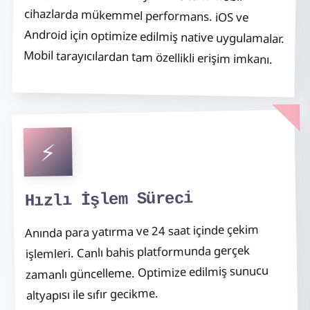
Mobil tarayıcılardan tam özellikli erişim imkanı.
⚡
Hızlı İşlem Süreci
Anında para yatırma ve 24 saat içinde çekim
işlemleri. Canlı bahis platformunda gerçek
zamanlı güncelleme. Optimize edilmiş sunucu
altyapısı ile sıfır gecikme.