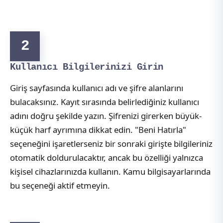
2
Kullanıcı Bilgilerinizi Girin
Giriş sayfasında kullanıcı adı ve şifre alanlarını
bulacaksınız. Kayıt sırasında belirlediğiniz kullanıcı
adını doğru şekilde yazın. Şifrenizi girerken büyük-
küçük harf ayrımına dikkat edin. "Beni Hatırla"
seçeneğini işaretlerseniz bir sonraki girişte bilgileriniz
otomatik doldurulacaktır, ancak bu özelliği yalnızca
kişisel cihazlarınızda kullanın. Kamu bilgisayarlarında
bu seçeneği aktif etmeyin.