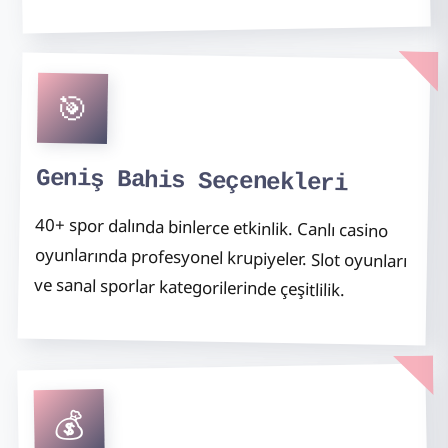
🎯
Geniş Bahis Seçenekleri
40+ spor dalında binlerce etkinlik. Canlı casino
oyunlarında profesyonel krupiyeler. Slot oyunları
ve sanal sporlar kategorilerinde çeşitlilik.
💰