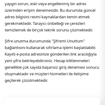
yaygın sorun, eski veya engellenmiş bir adres
üzerinden erişim denemesidir. Bu durumda güncel
adres bilgisini resmi kaynaklardan temin etmek
gerekmektedir. Tarayıcı önbelleği ve çerezleri
temizlemek de birçok teknik sorunu çözmektedir.
Şifre unutma durumunda "Şifremi Unuttum"
bağlantısını kullanarak sıfırlama işlemi başlatılabilir.
Kayıtlı e-posta adresinize gönderilen link aracılığıyla
yeni şifre belirleyebilirsiniz. Hesap kilitlenmeleri
genellikle çok sayıda başarısız giriş denemesi sonucu
oluşmaktadır ve müşteri hizmetleri ile iletişime
geçilerek çözülmektedir.