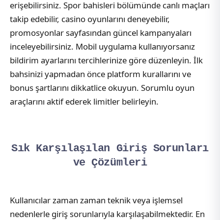
erişebilirsiniz. Spor bahisleri bölümünde canlı maçları
takip edebilir, casino oyunlarını deneyebilir,
promosyonlar sayfasından güncel kampanyaları
inceleyebilirsiniz. Mobil uygulama kullanıyorsanız
bildirim ayarlarını tercihlerinize göre düzenleyin. İlk
bahsinizi yapmadan önce platform kurallarını ve
bonus şartlarını dikkatlice okuyun. Sorumlu oyun
araçlarını aktif ederek limitler belirleyin.
Sık Karşılaşılan Giriş Sorunları
ve Çözümleri
Kullanıcılar zaman zaman teknik veya işlemsel
nedenlerle giriş sorunlarıyla karşılaşabilmektedir. En