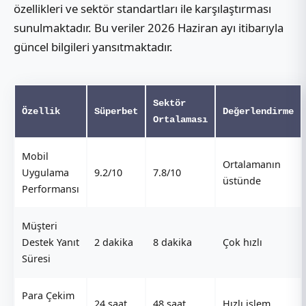
özellikleri ve sektör standartları ile karşılaştırması
sunulmaktadır. Bu veriler 2026 Haziran ayı itibarıyla
güncel bilgileri yansıtmaktadır.
Sektör
Özellik
Süperbet
Değerlendirme
Ortalaması
Mobil
Ortalamanın
Uygulama
9.2/10
7.8/10
üstünde
Performansı
Müşteri
Destek Yanıt
2 dakika
8 dakika
Çok hızlı
Süresi
Para Çekim
24 saat
48 saat
Hızlı işlem