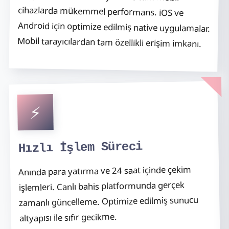
Mobil tarayıcılardan tam özellikli erişim imkanı.
⚡
Hızlı İşlem Süreci
Anında para yatırma ve 24 saat içinde çekim
işlemleri. Canlı bahis platformunda gerçek
zamanlı güncelleme. Optimize edilmiş sunucu
altyapısı ile sıfır gecikme.