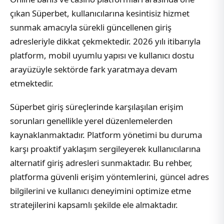
çıkan Süperbet, kullanıcılarına kesintisiz hizmet
sunmak amacıyla sürekli güncellenen giriş
adresleriyle dikkat çekmektedir. 2026 yılı itibarıyla
platform, mobil uyumlu yapısı ve kullanıcı dostu
arayüzüyle sektörde fark yaratmaya devam
etmektedir.
Süperbet giriş süreçlerinde karşılaşılan erişim
sorunları genellikle yerel düzenlemelerden
kaynaklanmaktadır. Platform yönetimi bu duruma
karşı proaktif yaklaşım sergileyerek kullanıcılarına
alternatif giriş adresleri sunmaktadır. Bu rehber,
platforma güvenli erişim yöntemlerini, güncel adres
bilgilerini ve kullanıcı deneyimini optimize etme
stratejilerini kapsamlı şekilde ele almaktadır.