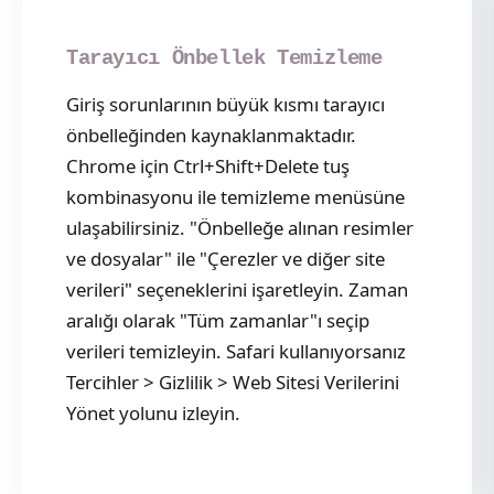
Tarayıcı Önbellek Temizleme
Giriş sorunlarının büyük kısmı tarayıcı
önbelleğinden kaynaklanmaktadır.
Chrome için Ctrl+Shift+Delete tuş
kombinasyonu ile temizleme menüsüne
ulaşabilirsiniz. "Önbelleğe alınan resimler
ve dosyalar" ile "Çerezler ve diğer site
verileri" seçeneklerini işaretleyin. Zaman
aralığı olarak "Tüm zamanlar"ı seçip
verileri temizleyin. Safari kullanıyorsanız
Tercihler > Gizlilik > Web Sitesi Verilerini
Yönet yolunu izleyin.