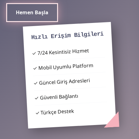
Hemen Başla
Hızlı Erişim Bilgileri
✓ 7/24 Kesintisiz Hizmet
✓ Mobil Uyumlu Platform
✓ Güncel Giriş Adresleri
✓ Güvenli Bağlantı
✓ Türkçe Destek