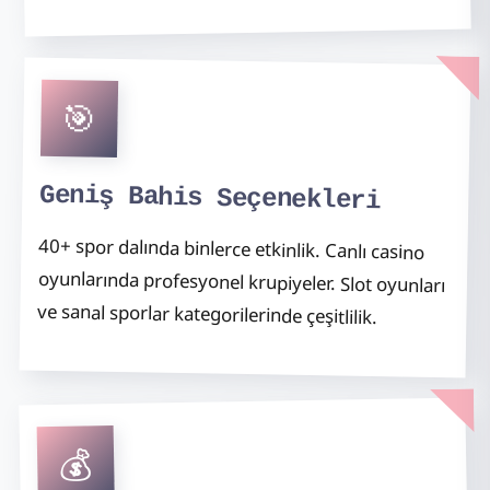
🎯
Geniş Bahis Seçenekleri
40+ spor dalında binlerce etkinlik. Canlı casino
oyunlarında profesyonel krupiyeler. Slot oyunları
ve sanal sporlar kategorilerinde çeşitlilik.
💰