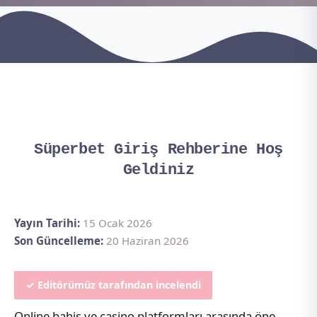
Süperbet Giriş Rehberine Hoş
Geldiniz
Yayın Tarihi:
15 Ocak 2026
Son Güncelleme:
20 Haziran 2026
✓ Editörümüz tarafından incelendi
Online bahis ve casino platformları arasında öne