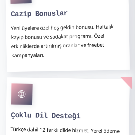
Cazip Bonuslar
Yeni üyelere özel hoş geldin bonusu. Haftalık
kayıp bonusu ve sadakat programı. Özel
etkinliklerde artırılmış oranlar ve freebet
kampanyaları.
🌐
Çoklu Dil Desteği
Türkçe dahil 12 farklı dilde hizmet. Yerel ödeme
yöntemleri entegrasyonu. Bölgesel müşteri