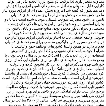
متناوب متغیر دارند لذا ترکیب دو منبع انرژی تجدید پذیر می تواند
کارایی قابل اطمینان و تعادل سیستم های تامین انرژی را افزایش
دهد همانطور که گفته شد امروزه بخش عمده ای از انرژی مورد نیاز
ما در بخش صنعت و حمل و نقل از طریق سوخت های فسیلی
تامین می شود مصرف سوخت فسیلی موجب شده است دنیا با دو
بحران اساسی مواجه شود یکی از این بحران ها دگی های زیست
محیطی و بحران دیگر محدود بودن منابع فسیلی و پایان یافتن این
سوخت در سال‌های آینده می‌باشد به همین دلیل همه کشورها از
صنعتی و نیمه صنعتی باید به اجبار برای تامین انرژی مورد نیاز خود
در آینده در مسیر یافتن جایگزین مناسب برای سوخت های فسیلی
قدم بردارند در همین راستا کشورهای مختلف جمع و تناسب با
شرایط خود سیاست‌های تشویقی و گاهاً اجباری برای گسترش
استفاده از انرژی تجدیدپذیر را اتخاذ کردند برای مثال دولت یونان با
وضع تخفیف‌ها و معافیت‌های مالیاتی برای خانوارهایی که از انرژی
خورشید بهره می‌گیرند آنها را به این کار تشویق کرده و یا دولت
اسپانیا نصب پنل های فتوولتائیک را در ساختمان های جدید اجباری
کرد همچنین در انگلستان که پتانسیل خورشیدی آن نیمی از پتانسیل
خورشیدی ایران است سیاست مشابه دولت اسپانیا اتخاذ کرده است
کشور ایران روی کمربند خورشیدی جهان قرار گرفته و یکی از
کشورهایی است که از تابش نور خورشید با قدرت و توان مطلوب
برخوردار است دارای آمادگی لازم و کافی برای بهره گیری از این
انرژی می باشد میزان تابش متوسط روزانه ۴ کیلو وات ساعت بر
مترمربع می‌رسد و متوسط ساعات آفتابی از ۲۸۰۰ ساعت در سال
بیشتر است در شهرهای کویری که به ۳۲۰۰ ساعت نیز می رسد