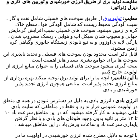
مقایسه تولید برق از طریق انرژی خورشیدی و توربین های گازی و
دیزل ژنراتور:
معایب:
تولید برق
از طریق سوخت های فسیلی شامل نفت و گاز ،
سبب آلودگی محیط زیست که شامل الودگی هوا ، سطح خاک
کره ی زمین میشود. سوخت های فسیلی سبب افزایش گرمایش
جهانی و معیوب شدن سیکل اب و هوایی ، ریسک مضروب شدن ،
پارگی لایه ی اوزون و به تبع نابودی زیستگاه جانوری وگیاهی کره
زمین میشود.
قابل ذکر است محدود بودن سوخت های فسیلی و تجدید ناپذیری این
سوخت ها برای جوامع بشری بسیار هایز اهمیت است.
نتیجه گیری میشود سوخت های فسیلی را به عنوان منابع انرژی از
اولویت خارج کنیم.
با این تفاسیر:
آنچه ما را برای تولید برق توجیه میکند بهره برداری از
منابع انرژی تجدید پذیر است. منابعی همچون انرژی تجدید پذیر
خورشیدی و بادی
انرژی بادی :
انرژی بادی به دلیل در دسترس نبودن در همه ی منطق
در اولویت عمومی قرار ندارد و فقط در مناطقی که سایت بادی
تلقی میشوند به کار گرفته میشود. که در این مناطق سرعت باد ۱۰
تا ۱۲ متر بر ثانیه بدون وجود طوفان های بادی و با نظر گرفتن
پایداری سرعت باد و ساعات وزش باد در این مناطق میباشد .
با توجه به دلایل مطرح شده انرژی خورشیدی در اولویت ما در