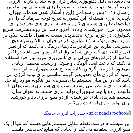
می باشد ،به دلیل تکنولوژی صادر گران و نه چندان کارایی انرژی
تجربه گرایش دولت ها عمدتاً به سمت انرژی هسته ای بود اما پس
از سال ۲۰۱۱ پس از سونامی ژاپن و آشکار شدن صدمات جبران
ناپذیری انرژی هسته‌ای این کشور به تدریج توجه سرمایه‌گذاران و
دولت‌ها به انرژی هسته‌ای کم و توجه به انرژی های تجدیدپذیر ای
همچون انرژی خورشیدی و بادی افزوده شد این روند پیشرفت سریع
تکنولوژی در حوزه انرژی تجدید پذیر نیست به همراه داشت علاوه بر
موارد فوق نزدیک به ۱.۲ میلیون نفر در جهان به الکتریسیته هیچ
دسترسی ندارند این افراد در مکان‌های زندگی می‌کنیم که از نظر
فنی و اقتصادی گسترش شبکه برق امکان پذیر نمی باشد در اکثر
مناطق از ژنراتورهای دیزلی برای تامین برق مورد نیاز خود استفاده
می‌کنند که باعث ایجاد آلودگی و صوتی و زیست محیطی زیادی
می‌شود با در نظر گرفتن نکات مطرح شده می‌توان به این نتیجه
رسید که انرژی های تجدیدپذیر گزینه مناسبی برای تولید انرژی می
باشد که در این میان سیستم های هیبریدی در اینگونه موارد راه حل
مناسب تری به نظر می رسد سیستم های هیبریدی سیستم‌های با
قابلیت از دو یا چند منبع برای تولید انرژی هستند به عنوان مثال
سیستم هیبریدی بادی خورشیدی از دو منبع انرژی باد و خورشید
برای تولید انرژی استفاده می‌کنند.
این سیستم‌ها درست نقطه مقابل سیستم هایی هستند که تنها از یک
منبع انرژی استفاده می کند از آنجایی که منابع تجدیدپذیر ماهیت