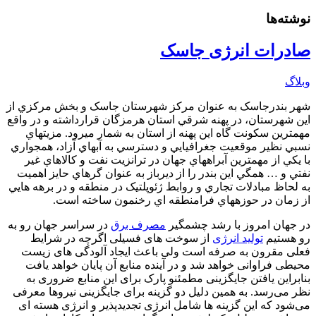
نوشته‌ها
صادرات انرژی جاسک
وبلاگ
شهر بندرجاسک به‏ عنوان مرکز شهرستان جاسک و بخش مرکزي از
اين شهرستان، در پهنه شرقي استان هرمزگان قرارداشته و در واقع
مهم‏ترين سکونت‏ گاه اين پهنه از استان به‏ شمار مي‏رود. مزيت‏هاي
نسبي نظير موقعيت جغرافيايي و دسترسي به آب‏هاي آزاد، هم‏جواري
با يکي از مهم‏ترين آبراه‏هاي جهان در ترانزيت نفت و کالاهاي غير
نفتي و … همگي اين بندر را از ديرباز به ‏عنوان گره‏اي حايز اهميت
به‏ لحاظ مبادلات تجاري و روابط ژئوپلتيک در منطقه و در برهه‏ هايي
از زمان در حوزه‏هاي فرامنطقه‏ اي رخنمون ساخته است.
در جهان امروز با رشد چشمگیر
مصرف برق
در سراسر جهان رو به
رو هستیم
تولید انرژی
از سوخت های فسیلی اگرچه در شرایط
فعلی مقرون به صرفه است ولی باعث ایجاد آلودگی های زیست
محیطی فراوانی خواهد شد و در آینده منابع آن پایان خواهد یافت
بنابراین یافتن جایگزینی مطمئنو پارک برای این منابع ضروری به
نظر می‌رسد. به همین دلیل دو گزینه برای جایگزینی نیروها معرفی
می‌شود که این گزینه ها شامل انرژی تجدیدپذیر و انرژی هسته ای