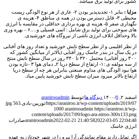
کشور برای تولید برق میباشد.
مزایا :
بنابر ۱- تجدیدپذیر بودن ۲- عاری از هر نوع الودگی زیست
محیطی ۳- قابل دسترس بودن در همه ی مناطق ۴- هزینه ی
نگهداری صفر ۵- هزینه ی بهره برداری حداقلی در مقایسه با انرژی
های سوختی برای تولید برق شامل : اتمی فسیلی و….۶ – بهره وری
بالا وحداقل اتلاف انرژی ناشی از نیروگاه های خورشیدی.
از نظر اقلیمی و از نظر سطح تابش خورشید و تعداد روز های آفتابی
در یک سال در بندر جاسک روز آفتابی (بالاتر از میانگین کشور که
۳۰۰ روز آفتابی) محتمل ۳۲۰ تا ۳۴۰ روز در سال سطح تابش منتج
از سه مولفه ی :۱- ارتفاع از سطح دریا ۲ـ دمای هوا ۳ –تازه بودن
هوا نبود الودگی های مداوم صنعتی بنابراین هر چه از سطح دریا
ارتفاع بالاتر میرود میزان سطح تابش خورشید پایین میاد.
اسفند ۲, ۱۴۰۰
0 دیدگاه ها
/
/
توسط
aranirooadmin
https://araniroo.ir/wp-content/uploads/2019/07/توربین-بادی.jpg
563
1000
aranirooadmin
https://araniroo.ir/wp-
content/uploads/2017/09/logo-ara-niroo-300x133.png
2022-03-05 22:04:48
2022-02-21 21:40:58
aranirooadmin
صادرات
انرژی جاسک
اگر تمایل دارید مقام نمایندگی آرا نیرو را در شهر خودتان به عهده