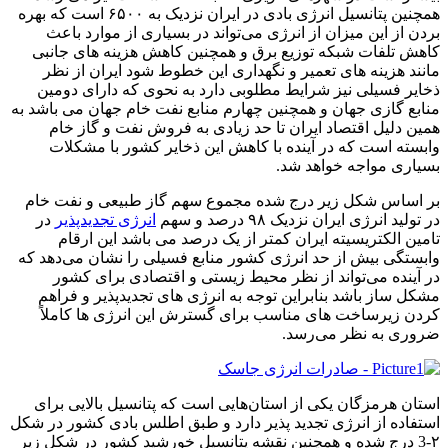
همچنین پتانسیل انرژی بادی در ایران نزدیک به ۶۵۰۰ است که بهره
بردن از این میزان از انرژی می‌تواند در بسیاری از موارد باعث
کاهش تلفات شبکه توزیع برق و همچنین کاهش هزینه های جانبی
مانند هزینه های تعمیر و نگهداری این خطوط شود ایران از نظر
ذخایر فسیلی نیز شرایط مطلوبی دارد به نحوی که دارای دومین
منابع گازی جهان و همچنین چهارم منابع نفت خام جهان می باشد به
همین دلیل اقتصاد ایران تا حد زیادی به فروش نفت و گاز خام
وابسته است که در آینده با کاهش این ذخایر کشور با مشکلات
بسیاری مواجه خواهد شد.
بر اساس شکل زیر درج شده مجموع سهم گاز طبیعی و نفت خام
در تولید انرژی ایران نزدیک ۹۸ درصد و سهم
انرژی تجدیدپذیر
در
تامین الکتریسیته ایران کمتر از یک درصد می باشد این ارقام
وابستگی بیش از حد انرژی کشور منابع فسیلی را نشان می‌دهد که
در آینده می‌تواند از نظر محیط زیستی و اقتصادی برای کشور
مشکل ساز باشد بنابراین توجه به انرژی های تجدیدپذیر و فراهم
کردن زیرساخت های مناسب برای گسترش این انرژی ها کاملاً
ضروری به نظر می‌رسد.
استان هرمزگان یکی از استان‌هایی است که پتانسیل بالایی برای
استفاده از انرژی تجدید پذیر دارد و طبق اطلس بادی کشور در شکل
۲-3 درج شده و همچنین نقشه پتانسیل خورشید کشور در شکل زیر