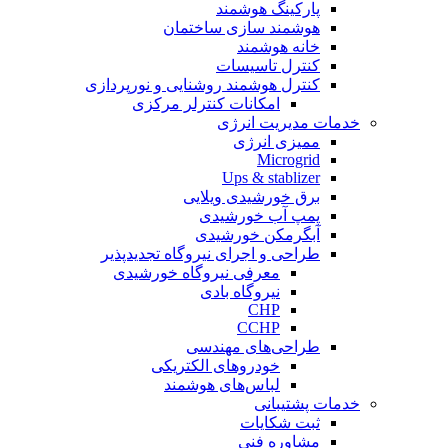
پارکینگ هوشمند
هوشمند سازی ساختمان
خانه هوشمند
کنترل تاسیسات
کنترل هوشمند روشنایی و نورپردازی
امکانات کنترلر مرکزی
خدمات مدیریت انرژی
ممیزی انرژی
Microgrid
Ups & stablizer
برق خورشیدی ویلایی
پمپ آب خورشیدی
آبگرمکن خورشیدی
طراحی و اجرای نیروگاه تجدیدپذیر
معرفی نیروگاه خورشیدی
نیروگاه بادی
CHP
CCHP
طراحی‌های مهندسی
خودروهای الکتریکی
لباس‌های هوشمند
خدمات پشتیبانی
ثبت شکایات
مشاوره فنی