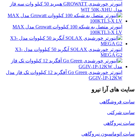
اینورتر خورشیدی GROWATT هیبرید 50 کیلو وات سه فاز
مدل WIT 50K-XHU
اینورتر متصل به شبکه 100 کیلووات Growatt مدل MAX
100KTL3-X LV
اینورتر خورشیدی SOLAX آنگرید 50 کیلووات مدل X3-
MEGA G2
اینورتر خورشیدی Go Green آفگرید 12 کیلووات تک فاز مدل
GGIV-1P-12KW
سایت های آرا نیرو
سایت فروشگاهی
سایت شرکتی
سایت نیروگاهی
سایت اتوماسیون نیروگاهی