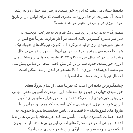
داده‌ها نشان می‌دهند که انرژی خورشیدی در سراسر جهان رو به رشد
است. آیا بشریت در حال ورود به عصری است که برای اولین بار در تاریخ
خود، انرژی فراوانی در اختیار خواهد داشت؟
همبورگ – به‌ندرت در تاریخ بشر، یک فناوری به سرعت این‌چنین در
سراسر سیاره گسترش یافته است: در آغاز هزاره، تقریباً هیچ‌کس از
تابش خورشیدی برق تولید نمی‌کرد. اما اکنون، نیروگاه‌های فتوولتائیک
همه جا دیده می‌شوند و ظرفیت جهانی آن‌ها به صورت نمایی در حال
رشد است. در ۱۵ سال بین ۲۰۰۸ و ۲۰۲۳، ظرفیت جهانی زیرساخت‌های
انرژی خورشیدی حدود صد برابر افزایش یافته است. براساس پیش‌بینی
موسسه اندیشکده انرژی Ember مستقر در لندن، رشد ممکن است
امسال نیز با سرعت مشابه ادامه یابد.
چشمگیرترین داده این است که تقریباً نیمی از تمام نیروگاه‌های
خورشیدی جهان در چین واقع شده‌اند. این ابرقدرت آسیایی نقش مهمی
در رونق خورشیدی ایفا می‌کند: نه تنها به طور فزاینده‌ای برای تأمین
انرژی خود به انرژی خورشیدی متکی است، بلکه همچنین جهان را با
ماژول‌های فتوولتائیک – با قیمت‌های پایین شکست‌ناپذیر، تا حدودی به
لطف حمایت گسترده دولتی – تأمین می‌کند. هزینه‌های پایین‌تر، همراه با
اهداف جهانی آب و هوا، محرک‌های اصلی این رونق هستند. آیا ما، بدون
اینکه حتی متوجه شویم، به تازگی وارد عصر جدیدی شده‌ایم؟