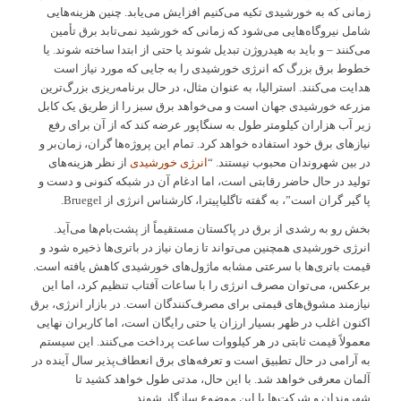
زمانی که به خورشیدی تکیه می‌کنیم افزایش می‌یابد. چنین هزینه‌هایی
شامل نیروگاه‌هایی می‌شود که زمانی که خورشید نمی‌تابد برق تأمین
می‌کنند – و باید به هیدروژن تبدیل شوند یا حتی از ابتدا ساخته شوند. یا
خطوط برق بزرگ که انرژی خورشیدی را به جایی که مورد نیاز است
هدایت می‌کنند. استرالیا، به عنوان مثال، در حال برنامه‌ریزی بزرگ‌ترین
مزرعه خورشیدی جهان است و می‌خواهد برق سبز را از طریق یک کابل
زیر آب هزاران کیلومتر طول به سنگاپور عرضه کند که از آن برای رفع
نیازهای برق خود استفاده خواهد کرد. تمام این پروژه‌ها گران، زمان‌بر و
در بین شهروندان محبوب نیستند. “
انرژی خورشیدی
از نظر هزینه‌های
تولید در حال حاضر رقابتی است، اما ادغام آن در شبکه کنونی و دست و
پا گیر گران است”، به گفته تاگلیاپیترا، کارشناس انرژی از Bruegel.
بخش رو به رشدی از برق در پاکستان مستقیماً از پشت‌بام‌ها می‌آید.
انرژی خورشیدی همچنین می‌تواند تا زمان نیاز در باتری‌ها ذخیره شود و
قیمت باتری‌ها با سرعتی مشابه ماژول‌های خورشیدی کاهش یافته است.
برعکس، می‌توان مصرف انرژی را با ساعات آفتاب تنظیم کرد، اما این
نیازمند مشوق‌های قیمتی برای مصرف‌کنندگان است. در بازار انرژی، برق
اکنون اغلب در ظهر بسیار ارزان یا حتی رایگان است، اما کاربران نهایی
معمولاً قیمت ثابتی در هر کیلووات ساعت پرداخت می‌کنند. این سیستم
به آرامی در حال تطبیق است و تعرفه‌های برق انعطاف‌پذیر سال آینده در
آلمان معرفی خواهد شد. با این حال، مدتی طول خواهد کشید تا
شهروندان و شرکت‌ها با این موضوع سازگار شوند.