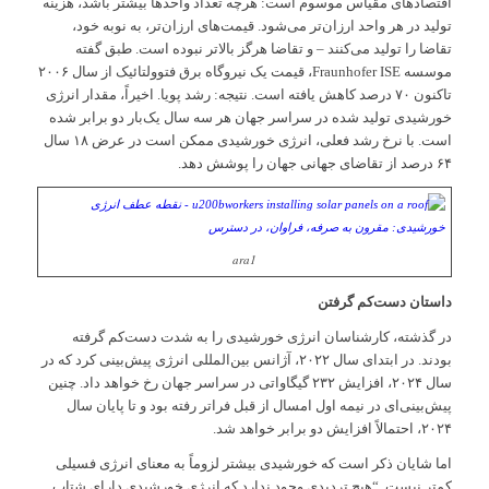
اقتصادهای مقیاس موسوم است: هرچه تعداد واحدها بیشتر باشد، هزینه
تولید در هر واحد ارزان‌تر می‌شود. قیمت‌های ارزان‌تر، به نوبه خود،
تقاضا را تولید می‌کنند – و تقاضا هرگز بالاتر نبوده است. طبق گفته
موسسه Fraunhofer ISE، قیمت یک نیروگاه برق فتوولتائیک از سال ۲۰۰۶
تاکنون ۷۰ درصد کاهش یافته است. نتیجه: رشد پویا. اخیراً، مقدار انرژی
خورشیدی تولید شده در سراسر جهان هر سه سال یک‌بار دو برابر شده
است. با نرخ رشد فعلی، انرژی خورشیدی ممکن است در عرض ۱۸ سال
۶۴ درصد از تقاضای جهانی جهان را پوشش دهد.
ara1
داستان دست‌کم گرفتن
در گذشته، کارشناسان انرژی خورشیدی را به شدت دست‌کم گرفته
بودند. در ابتدای سال ۲۰۲۲، آژانس بین‌المللی انرژی پیش‌بینی کرد که در
سال ۲۰۲۴، افزایش ۲۳۲ گیگاواتی در سراسر جهان رخ خواهد داد. چنین
پیش‌بینی‌ای در نیمه اول امسال از قبل فراتر رفته بود و تا پایان سال
۲۰۲۴، احتمالاً افزایش دو برابر خواهد شد.
اما شایان ذکر است که خورشیدی بیشتر لزوماً به معنای انرژی فسیلی
کمتر نیست. “هیچ تردیدی وجود ندارد که انرژی خورشیدی دارای شتاب