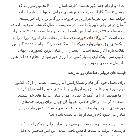
اعداد و ارقام چشمگیر هستند. کارشناسان Ember تخمین می‌زنند که
امسال ۵۹۳ گیگاوات ظرفیت خورشیدی جهانی به تولید سیاره اضافه
خواهد شد. این تقریباً هزار برابر خروجی بزرگ‌ترین پارک خورشیدی
آلمان در نزدیکی لایپزیگ است. در مقایسه با سال گذشته، ظرفیت اضافه
شده سالانه ۲۹ درصد افزایش یافته است و در مقایسه با ۲۰۲۱، سه برابر
شده است. “
نیروگاه‌های خورشیدی
مقادیر عظیمی از انرژی ارزان را به
شبکه‌های برق جهان وارد می‌کنند”، به گفته یوان گراهام از Ember. و این
انقلاب تازه آغاز شده است: “بسیاری از آفتابی‌ترین کشورهای جهان
تاکنون سرمایه‌گذاری بسیار کمی در انرژی خورشیدی انجام داده‌اند. هنوز
پتانسیل عظیمی وجود دارد.”
قیمت‌های نزولی، تقاضای رو به رشد
برای تحلیل خود، گراهام و همکارانش آمار رسمی نصب را از ۱۵ کشور
مهم خورشیدی تا ماه ژوئیه ارزیابی و داده‌های خود را استخراج کردند.
آن‌ها همچنین از آمار گمرک چین در مورد صادرات پنل‌های خورشیدی
استفاده کردند. در حال حاضر، تقریباً کل جهان برای زیرساخت‌های
خورشیدی به چین وابسته است. “فرض می‌کنیم که شش ماه پس از
صادرات، حدود ۸۵ درصد از پنل‌ها نصب شده‌اند.”
نتیجه: رشد پویا. چنین رشد سریعی تنها به این دلیل ممکن است که
هزینه‌های تولید به شدت کاهش یافته است. این امر همچنین به دلیل