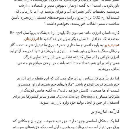
باورنکردنی است”، به گفته اوتمار ادنهوفر، مدیر و اقتصاددان ارشد
موسسه تحقیقات تأثیر تغییرات آب و هوای پوتسدام. “اما تا زمانی که
قیمت‌گذاری CO2 برای بیرون راندن سوخت‌های فسیلی از زنجیره تأمین
نداشته باشیم، انقلاب خورشیدی نخواهیم داشت.”
کارشناسان انرژی مانند سیمون تاگلیاپیترا از اندیشکده بروکسل Bruegel
معتقدند که حداقل ۱۰ سال دیگر طول خواهد کشید تا
انرژی‌های
تجدیدپذیر
به پایه دائمی و ساختاری مصرف برق ما تبدیل شوند. نفت، گاز
و زغال سنگ همچنان رهبر هستند – انرژی خورشیدی تنها ۱ درصد از تولید
انرژی جهانی را در سال گذشته تشکیل می‌داد. رشد نمایی هرگز
نمی‌تواند برای همیشه ادامه داشته باشد، در برخی مواقع هر منحنی
صاف می‌شود.
اما تقریباً هیچ کارشناس انرژی فکر نمی‌کند که این نقطه برای انرژی
خورشیدی قریب‌الوقوع باشد. “ماژول‌های خورشیدی ارزان هستند و
قیمت آن‌ها همچنان کاهش خواهد یافت”، به گفته هانس کوئنیگ از
شرکت مشاوره Aurora Energy Research. هند و سایر کشورها نیز برای
استقلال از چین و ایجاد تولید خود وارد بازار می‌شوند.
کارآمد، اما زمان‌بر
اما یک مشکل اساسی وجود دارد: خورشید همیشه در زمان و مکانی که
برق مورد نیاز است، نمی‌تابد. به همین دلیل است که هزینه‌های سیستم