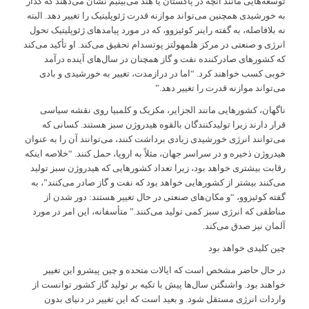
توسعه‌هایی مانند آنچه در پاکستان یا هند می‌بینیم نشان می‌دهند که گذار
به خورشیدی همچنین می‌تواند موازنه قدرت ژئوپلیتیک را تغییر دهد. البته
نه بلافاصله، به گفته راینر کوئیزوو، که در مورد پیامدهای ژئوپلیتیک تحول
انرژی و صنعتی در مرکز هلمهولتز پوتسدام تحقیق می‌کند. او تأکید می‌کند
که کشورهای صادرکننده نفت و گاز همچنان در سال‌های آینده درآمد
خوبی کسب خواهند کرد. “اما در درازمدت، تغییر به خورشیدی و بادی
می‌تواند موازنه قدرت را تغییر دهد.”
ناگهان، کشورهایی مانند الجزایر، مکزیک و کلمبیا روی نقشه سیاسی
قرار دارند زیرا تولیدکنندگان بالقوه هیدروژن سبز هستند. کسانی که
می‌توانند انرژی خورشیدی زیادی برداشت کنند، می‌توانند آن را به عنوان
هیدروژن ذخیره و در سراسر جهان، مثلاً به اروپا، حمل کنند. “خلاصه اینکه
رقابت بیشتری خواهد بود، زیرا تعداد کشورهایی که هیدروژن سبز تولید
می‌کنند بیشتر از کشورهایی خواهد بود که نفت و گاز صادر می‌کنند”، به
گفته کوئیزوو، “و مکان‌های صنعتی در حال تغییر هستند: دور شدن از
مناطقی که انرژی سبز کمی تولید می‌کنند.” متأسفانه، این امر در مورد
آلمان نیز صدق می‌کند.
چین کلیدی خواهد بود
در حال حاضر مشخص است که ایالات متحده و چین پیشرو این تغییر
خواهند بود. واشنگتن سال‌ها پیش با تکیه بر تولید گاز کشور توانست از
واردات انرژی مستقل شود. و بعید است که این تغییر در دنیای بدون