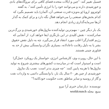
فسیل تغییر کند: “چین و ایالات متحده فضای کافی برای نیروگاه‌های بادی
و خورشیدی دارند و می‌توانند خود را با انرژی تأمین کنند”، به گفته
کوئیزوو. اروپا (و به‌ویژه قدرت صنعتی آن، آلمان) باید تصمیم بگیرد که
کدام بخش‌های صنعتی را می‌خواهد فعال نگه دارد و برای کمک به گذار
آن‌ها سرمایه‌گذاری زیادی انجام دهد.
یک بار دیگر چین – مهم‌ترین تولیدکننده ماژول‌های خورشیدی و بزرگ‌ترین
صادرکننده – نقش کلیدی در این بازنگری ایفا خواهد کرد. از آنجایی که
رژیم اقتدارگرا اغلب مورد انتقاد قرار می‌گیرد، چه به دلیل نقض حقوق
بشر یا به دلیل رقابت ناعادلانه، بسیاری نگران وابستگی بیش از حد به
فناوری چینی هستند.
با این حال، روپرت وی، کارشناس انرژی، خواستار یک رویکرد عمل‌گرا
است و امیدوار است که در میان‌مدت کشورهای بیشتری شروع به تولید
ماژول‌ها با هزینه پایین کنند: “چه چیزی بدتر است: نصب یک ماژول
خورشیدی از چین هر ۲۰ سال یک بار، یا وابستگی دائمی به واردات نفت
و گاز از روسیه و سایر مناطق تحت حکومت خودکامه؟”
نویسنده: دپارتمان خبری آرا نیرو
منبع: مجله
worldcrunch